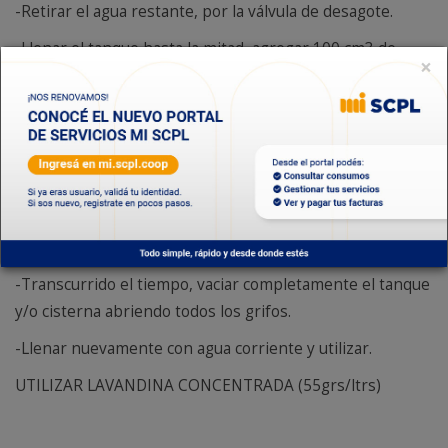
-Retirar el agua restante, por la válvula de desagote.
-Llenar el tanque hasta la mitad, agregar 100 cm3 de
×
lavandina por cada mil litros de agua, llenar totalmente el
tanque y/o cisterna.
-Abrir todos los grifos de la instalación y dejar correr el
agua hasta sentir el olor a lavandina, cerrar los grifos y
dejar actuar como mínimo cuatro horas. (Se desinfecta
así, el tanque, cisterna y la cañería de distribución de
agua)
-Transcurrido el tiempo, vaciar completamente el tanque
y/o cisterna abriendo todos los grifos.
-Llenar nuevamente con agua corriente y utilizar.
UTILIZAR LAVANDINA CONCENTRADA (55grs/ltrs)