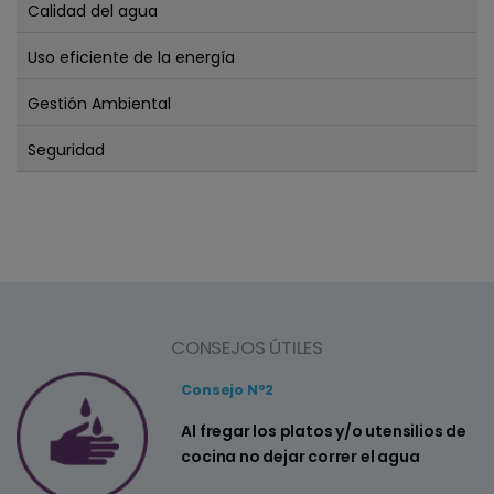
Calidad del agua
Uso eficiente de la energía
Gestión Ambiental
Seguridad
CONSEJOS ÚTILES
Consejo Nº2
C
Al fregar los platos y/o utensilios de
C
cocina no dejar correr el agua
s