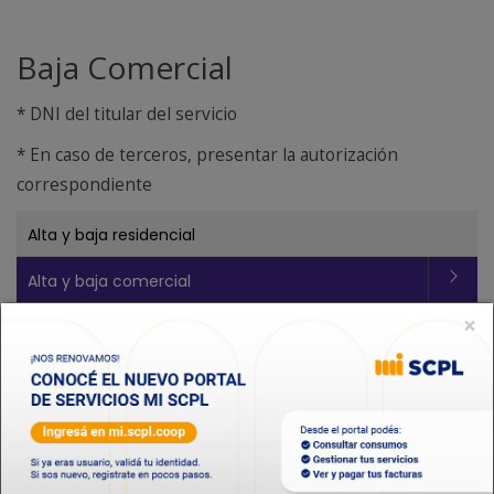
Baja Comercial
* DNI del titular del servicio
* En caso de terceros, presentar la autorización
correspondiente
Alta y baja residencial
Alta y baja comercial
×
Formas y Lugares de Pagos
Adhesión al servicio de saneamiento
Adhesión al servicio solidario de sepelios
Solicitud de servicio de Internet