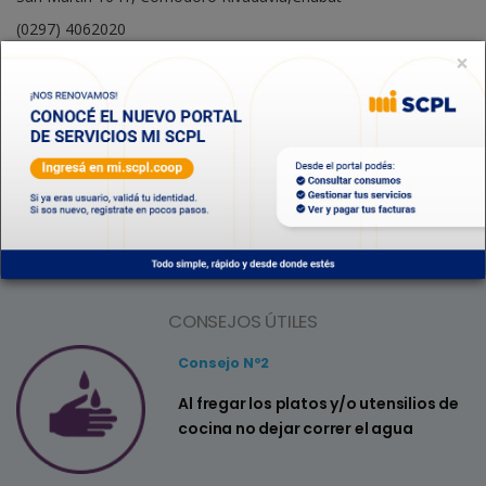
(0297) 4062020
×
CONTACTO PARA RELACIONES INSTITUCIONALES
contacto@scplcr.com
CONSEJOS ÚTILES
Consejo Nº2
a
Al fregar los platos y/o utensilios de
cocina no dejar correr el agua