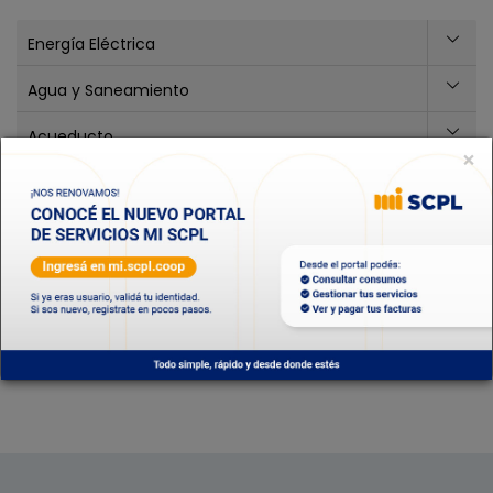
Energía Eléctrica
Agua y Saneamiento
Acueducto
×
Telefonía e Internet
Sepelios
Energía Eólica
Información Comercial