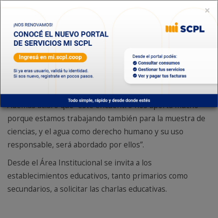
×
Por su parte, la docente de Ciencias Naturales, Viviana
Barrios, manifestó que “estábamos ansiosos esperando
esta charla, y agradecemos mucho la capacitación, dado
que la temática del agua es trabajada por los chicos en el
aula. Ellos se informaron e investigaron sobre la
importancia de este recurso, y hoy se pudo reflejar por la
manera en que interactuaron durante la jornada”.
Además aclaró que “este encuentro nos aporta mucho
porque estamos trabajando también para la muestra de
ciencias, y el agua como derecho humano y su uso
responsable, será abordado por ellos”.
Desde el Área Institucional se invita a los
establecimientos educativos, tanto primarios como
secundarios, a solicitar las charlas educativas.