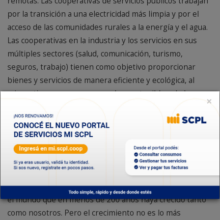
remotas. Las cooperativas de servicios públicos trabajan
por la transición a una electricidad más limpia y por el
acceso de las comunidades rurales a la energía y el agua.
Las cooperativas en la industria y los servicios en sus
múltiples sectores (salud, comunicación, turismo,
seguros, trabajo) tienen como objetivo proporcionar
bienes y servicios de manera eficiente y ecológica, al
mismo tiempo que crean empleo sostenible y de larga
×
duración, y así un montón de ejemplos en todo el mundo.
Hoy las Cooperativas del mundo decimos “presente”
porque representamos a más de 1.200 millones de
miembros asociados. Y como dijo el presidente de la
Alianza Cooperativa Internacional, que por primera vez
es un argentino, el señor Ariel Guarco, “Probablemente
no haya otro movimiento económico, social y político en
el mundo que en menos de 200 años haya crecido tanto
como nosotros. Pero el crecimiento no es lo más