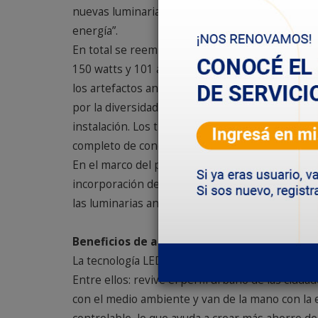
nuevas luminarias equipadas con tecnología LED,
energía”.
En total se reemplazaron 90 brazos de caño gal
150 watts y 101 artefactos de 100 watts. Ademá
los artefactos antiguos, que datan de los años ´
por la diversidad de columnas instaladas, hay q
instalación. Los trabajos consistieron también 
completo de conexión a la red”.
En el marco del plan integral de trabajo, el obj
incorporación de artefactos de alumbrado públi
las luminarias antiguas, siempre y cuando tenga
Beneficios de alumbrar con lámparas LED
La tecnología LED posee beneficios en su aplicac
Entre ellos: revive el perfil urbano de las ciu
con el medio ambiente y van de la mano con la ef