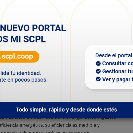
 que mejoran la eficiencia lumínica y a su vez ahorran
vanizado, 1.200 metros de conductor, 291 artefactos de
s, desde el servicio manifestaron que “el recambio de
70, por tecnología LED no es una tarea sencilla ya que
ue realizar modificaciones previas antes de su
en el recambio de brazos, soportes y el cableado
etivo es continuar con las tareas de renovación e
co por luminarias LED. “La idea es seguir reemplazando
mos una tarifa acorde”, explicaron desde el servicio.
ión, no sólo en el hogar sino también en la vía pública.
dades haciendo un buen uso de la energía, son amigables
iciencia energética, su eficiencia es medible y