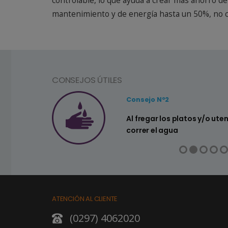
controlable, lo que ayuda a crear más ahorro de
mantenimiento y de energía hasta un 50%, no c
CONSEJOS ÚTILES
Consejo Nº2
Al fregar los platos y/o utensilios de cocina no dejar
correr el agua
ATENCIÓN AL CLIENTE
(0297) 4062020