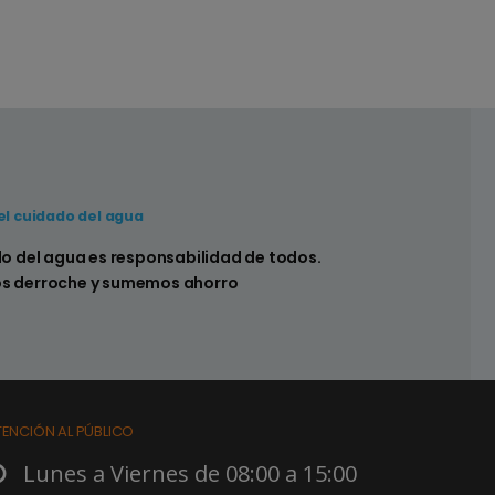
el cuidado del agua
Consejo Nº4
 sanitarios de
do del agua es responsabilidad de todos.
Si lavás tu auto en casa ut
s derroche y sumemos ahorro
economizar agua
TENCIÓN AL PÚBLICO
Lunes a Viernes de 08:00 a 15:00