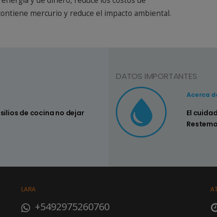
 energía y de dinero, reduce los costos de
ontiene mercurio y reduce el impacto ambiental.
DATOS IMPORTANTES
Consejo Nº3
Acerca d
Controlar si hay pérdidas en los sistemas
El cuida
su hogar
Restemo
LARA
A
+5492975260760