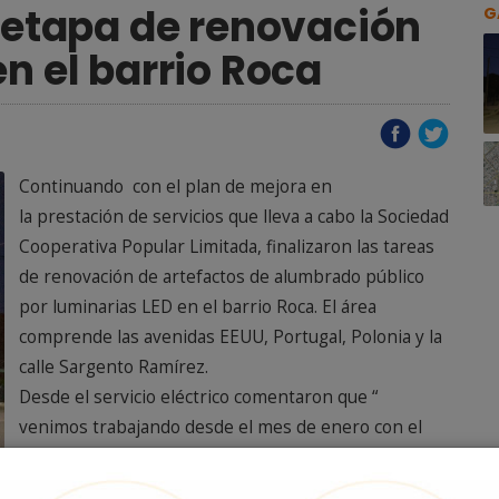
a etapa de renovación
G
n el barrio Roca
Continuando con el plan de mejora en
la prestación de servicios que lleva a cabo la Sociedad
Cooperativa Popular Limitada, finalizaron las tareas
de renovación de artefactos de alumbrado público
por luminarias LED en el barrio Roca. El área
comprende las avenidas EEUU, Portugal, Polonia y la
calle Sargento Ramírez.
Desde el servicio eléctrico comentaron que “
venimos trabajando desde el mes de enero con el
recambio de artefactos de alumbrado público, y en
esta primera etapa fueron 392 artefactos por