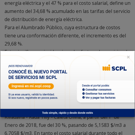
energía eléctrica y el 47 % para el costo salarial, define un
aumento del 34,68 % acumulado en las tarifas del servicio
de distribución de energía eléctrica.
Para el Alumbrado Público, cuya estructura de costos
tiene una conformación diferente, el incremento es del
29,68 %.
Esto significa una incidencia en las factura de servicios de
×
energía eléctrica de un 34,28 %, es decir 258,26 pesos
para un usuario promedio que posee una vivienda de una
superficie cubierta de 70 m2 y un consumo mensual de
300 kw.
Respecto al Servicio de Saneamiento, el incremento en el
valor del m3 de agua potable producido por el Sistema
Acueductos Lago Musters - Sarmiento - Comodoro
Rivadavia - Rada Tilly - Caleta Olivia, a partir del 1º de
Enero de 2018, fue del 30 %, pasando de 5,1583 $/m3 a
6,7058 $/m3. En tanto el costo salarial durante todo el