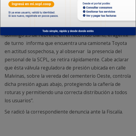
guardia del Servicio de Agua realizando maniobras de
distribución se encuentra con un vehículo ajeno al
servicio frente a una Estación Reguladora de Presión.
Horacio Garcia comento que “siendo las 00:30 hs., del
domingo 25 de Febrero, en el recorrido diario, el agente
de turno informa que encuentra una camioneta Toyota
en actitud sospechosa, y al observar la presencia del
personal de la SCPL, se retira rápidamente. Cabe aclarar
que ésta válvula reguladora de presión ubicada en calle
Malvinas, sobre la vereda del cementerio Oeste, controla
dicha presión aguas abajo, protegiendo la cañería de
roturas y permitiendo una correcta distribución a todos
los usuarios”.
Se radicó la correspondiente denuncia ante la Fiscalía.