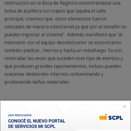
obstrucción en la Boca de Registro encontrándose una
bolsa de arpillera con trapos que tapaba el caño
principal, creemos que estos elementos fueron
colocados de manera intencional ya que por el tamaño no
pueden ingresar al sistema”. Además manifestó que “al
intervenir con el equipo desobstructor se encontraron
también piedras , hierros y hasta un matafuego. Ya son
reiteradas las veces que suceden este tipo de eventos y
que producen grandes taponamientos, incluso pueden
ocasionar desbordes internos contaminando y
produciendo daños materiales.
Maniobras sospechosas en reguladora de presión
×
Por otra parte, durante el fin de semana el personal de la