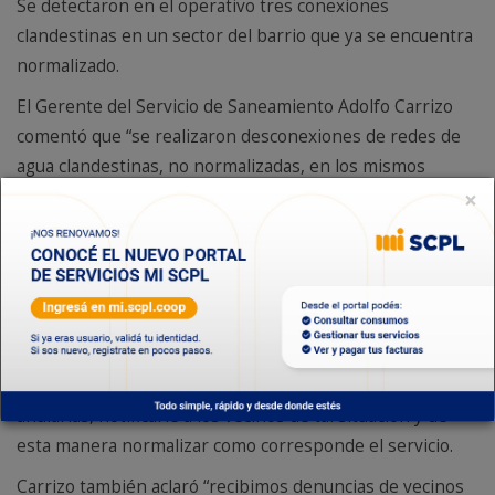
Se detectaron en el operativo tres conexiones
clandestinas en un sector del barrio que ya se encuentra
normalizado.
El Gerente del Servicio de Saneamiento Adolfo Carrizo
comentó que “se realizaron desconexiones de redes de
agua clandestinas, no normalizadas, en los mismos
lugares donde la SCPL había intervenido anteriormente
×
en reiteradas oportunidades. Estamos trabajando
actualmente en dos conexiones de importante diámetro,
de dos pulgadas, la misma se está realizando desde el
acueducto que alimenta Caleta Córdova y al Regimiento.
Durante el mes de agosto del año pasado la SCPL detectó
conexiones irregulares de agua en Km17, y se procedió a
anularlas, notificarle a los vecinos de tal situación y de
esta manera normalizar como corresponde el servicio.
Carrizo también aclaró “recibimos denuncias de vecinos