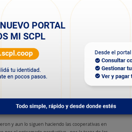
tema de las tarifas es fundamental para el
públicos. “A mi modo de ver el pass-throug tiene que ser
n de las cooperativas prestadoras de servicios públicos,
e a tarifa los dos costos más importantes que tiene la
boral y el aumento del insumo a distribuir, si Cammesa
lización de las tarifas, ya que esos meses la
tonces termina afectándose económicamente”.
ren tener en el contrato de concesión un pass-throug
necesidad de autorización del Concejo Deliberante.
cooperativas
ieron y aun lo siguen haciendo las cooperativas en