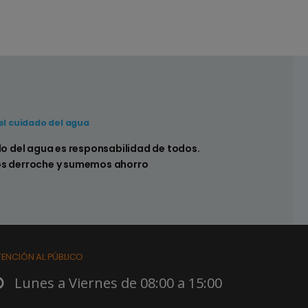
el cuidado del agua
 hay pérdidas en los sistemas sanitarios de
do del agua es responsabilidad de todos.
s derroche y sumemos ahorro
TENCIÓN AL PÚBLICO
Lunes a Viernes de 08:00 a 15:00