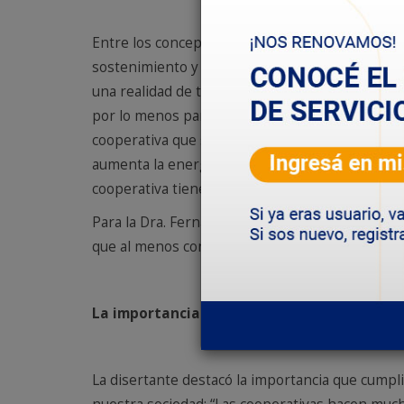
Entre los conceptos vertidos por la abogada el 
sostenimiento y la prestación de los servicios 
una realidad de todos los contratos de concesió
por lo menos para que se incorpore directament
cooperativa que son: el incremento del costo la
aumenta la energía no se puede demorar la actua
cooperativa tiene que absorber los costos, en
Para la Dra. Fernández las cooperativas requie
que al menos contemple el aumento directo sin 
La importancia de la función social de las 
La disertante destacó la importancia que cumpl