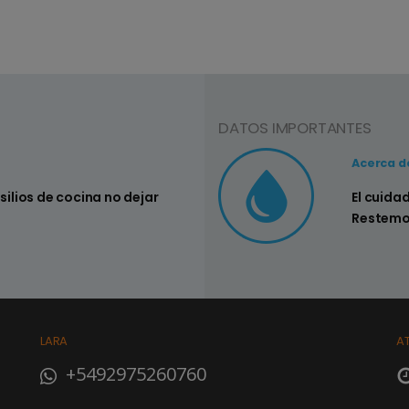
DATOS IMPORTANTES
Consejo Nº3
Acerca d
nsilios de cocina no dejar
Controlar si
El cuida
su hogar
Restemo
LARA
A
+5492975260760