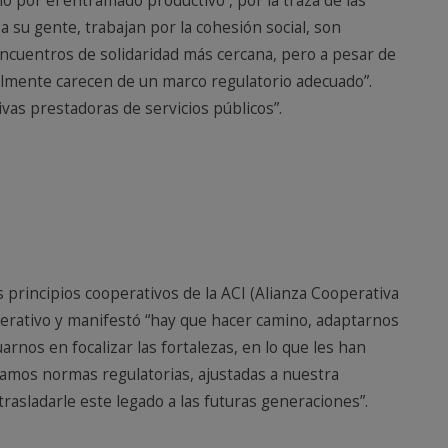
 por el entramado productivo , por la traza de las
a su gente, trabajan por la cohesión social, son
ncuentros de solidaridad más cercana, pero a pesar de
almente carecen de un marco regulatorio adecuado”.
ivas prestadoras de servicios públicos”.
s principios cooperativos de la ACI (Alianza Cooperativa
perativo y manifestó “hay que hacer camino, adaptarnos
rnos en focalizar las fortalezas, en lo que les han
tamos normas regulatorias, ajustadas a nuestra
rasladarle este legado a las futuras generaciones”.