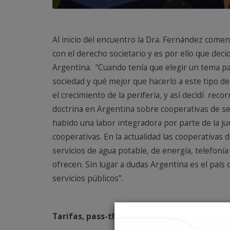
Al inicio del encuentro la Dra. Fernández coment
con el derecho societario y es por ello que deci
Argentina. “Cuando tenía que elegir un tema par
sociedad y qué mejor que hacerlo a este tipo d
el crecimiento de la periferia, y así decidí rec
doctrina en Argentina sobre cooperativas de s
habido una labor integradora por parte de la ju
cooperativas. En la actualidad las cooperativas
servicios de agua potable, de energía, telefoní
ofrecen. Sin lugar a dudas Argentina es el paí
servicios públicos”.
Tarifas, pass-through y marco regulatorio