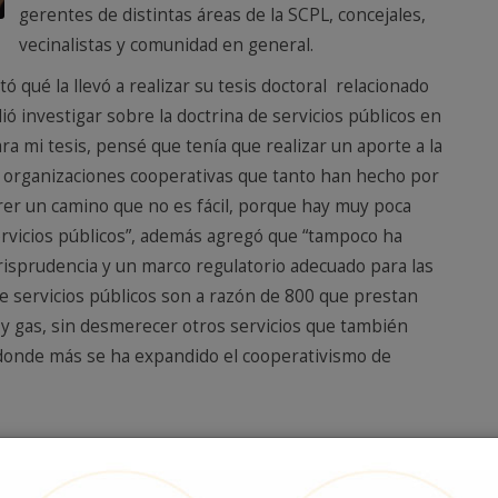
gerentes de distintas áreas de la SCPL, concejales,
vecinalistas y comunidad en general.
ó qué la llevó a realizar su tesis doctoral relacionado
dió investigar sobre la doctrina de servicios públicos en
a mi tesis, pensé que tenía que realizar un aporte a la
e organizaciones cooperativas que tanto han hecho por
orrer un camino que no es fácil, porque hay muy poca
ervicios públicos”, además agregó que “tampoco ha
risprudencia y un marco regulatorio adecuado para las
 de servicios públicos son a razón de 800 que prestan
a y gas, sin desmerecer otros servicios que también
s donde más se ha expandido el cooperativismo de