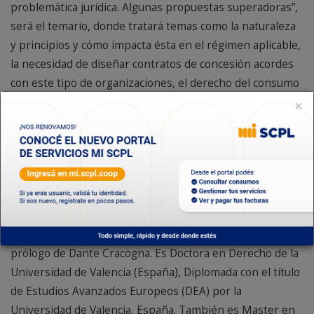
problemática jurídica. Algunas propuestas superadoras”,
será el temario, donde tratará temas como la naturaleza
y principios y cómo impacta ésta en el régimen aplicable,
la necesidad de diseñar contratos de concesión acordes
con este tipo de organizaciones, el derecho del consumo
y su eventual aplicación a las relaciones corporativizadas,
×
financiación y capitalización, entre otros.
Si bien la temática es específica, la charla es abierta al
público y gratuita.
Patricia Fernández es oriunda de Neuquén, es abogada y
asesora de empresas del sector, publicó el año pasado
su libro sobre cooperativas prestadoras de servicios con
prólogo de Dante Cracogna. Es Doctora en Derecho de la
Universidad de Valencia (España), Diplomada con el título
de Estudios Avanzados Europeos (DEA) por la
Universidad de Valencia, España. También es Master en