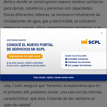
dicha y donde se construyeron nuevos núcleos sanitarios
para damas, caballeros y personas con capacidades
físicas diferentes. Además, se renovaron totalmente las
instalaciones de agua, gas y electricidad, se colocaron
aberturas nuevas, pisos, revestimientos cerámicos, y se
×
construyó la rampa de acceso al lugar.
“El trabajo de remodelación demandó ocho meses hasta
que culminó el trámite necesario con la presentación de
la documentación técnica en la Municipalidad. Se ha
cambiado prácticamente todo, se han mantenido algunas
paredes, pero la intención es brindar el mejor servicio a
los asociados de la Cooperativa”, comentó Couto.
Respecto al tiempo estimado para la apertura de la nueva
sala, Couto aseguró que “tenemos la expectativa que en
el próximo año podamos sumar una sala con las mismas
características que ésta, tratando de dar siempre un
salto de calidad”.