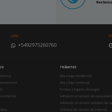
su hogar
Restemo
LARA
A
+5492975260760
OS
TRÁMITES
léctrica
Alta y baja residencial
Saneamiento
Alta y baja comercial
to
Formas y lugares de pagos
 e Internet
Adhesión al servicio de saneamien
Adhesión al servicio solidario de s
ólica
Solicitud de servicio de Internet