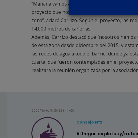
“Mañana vamos a realizar una reunión con los vec
proyecto que nos falta ejecutar. Ya finalizamos l
zona”, aclaró Carrizo. Según el proyecto, las 
14.000 metros de cañerías.
Además, Carrizo destacó que “nosotros hemos 
de esta zona desde diciembre del 2015, y estam
las redes de agua a todo el barrio, donde ya es
cuarta, que fueron contempladas en el proyecto 
realizará la reunión organizada por la asociación
CONSEJOS ÚTILES
Consejo Nº2
a ahorrar agua
Al fregar los platos y/o ute