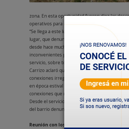
zona. En esta oportunidad fueron diez las desco
operativos para normalizar el sector se desco
“Se llega a este lugar nuevamente producto de 
lugar, que denuncian a los vecinos que se cone
desde hace mucho tiempo, y si bien no tiene r
inconvenientes para el abastecimiento de agua 
servicio, sobre todo en verano”, comentó Adolfo
Carrizo aclaró que “el acueducto intervenido es e
conexiones irregulares provocan serios inconve
en época estival porque el agua se queda en la 
conexiones que realizan los usuarios con mang
Desde el servicio aseguraron que estos operati
del barrio denuncien estas conexiones no norm
Reunión con los vecinos de Km. 17 de la 3º y