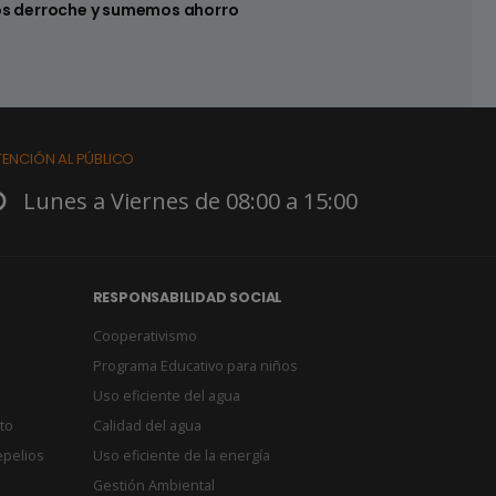
s derroche y sumemos ahorro
TENCIÓN AL PÚBLICO
Lunes a Viernes de 08:00 a 15:00
RESPONSABILIDAD SOCIAL
Cooperativismo
Programa Educativo para niños
Uso eficiente del agua
to
Calidad del agua
epelios
Uso eficiente de la energía
Gestión Ambiental