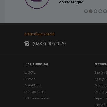
correr el agua
ATENCIÓN AL CLIENTE
(0297) 4062020
INSTITUCIONAL
SERVICI
La SCPL
Energía E
Historia
Agua y 
Autoridades
Acueduc
Estatuto Social
Telefonía
Política de calidad
Sepelios
Energía E