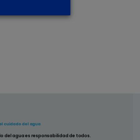
el cuidado del agua
 hay pérdidas en los sistemas sanitarios de
do del agua es responsabilidad de todos.