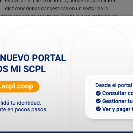
estuvo en el barrio de Km.17, donde se constataron
diez conexiones clandestinas en un sector de la
nexiones que se realizaron. Desde que se iniciaron los
nectaron alrededor de 30 conexiones no normalizadas.
las propias denuncias de los vecinos que residen en el
ctan solos, no son conexiones nuevas sino que están
edes normalizadas, estas conexiones nos traen serios
de los vecinos de Caleta Córdova que sufren falta del
 Carrizo, gerente del servicio de saneamiento.
l que va hacia el barrio Caleta Córdova, y las
nientes con el suministro para ese barrio, sobre todo
parte baja de la zona intervenida, producto de las
ueras de grandes diámetros”.
vos continuarán a medida que los propios habitantes
alizadas.
 4º etapa