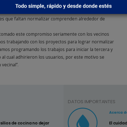
inos del barrio de las etapas 3º y 4º, dado que es el
as etapas 1º y 2º tal cual se había proyectado para la
redes que faltan normalizar comprenden alrededor de
tomado este compromiso seriamente con los vecinos
os trabajando con los proyectos para lograr normalizar
tamos programando los trabajos para iniciar la tercera y
al cual adhirieron los usuarios, por este motivo se
 vecinal”.
DATOS IMPORTANTES
Consejo Nº3
Acerca d
nsilios de cocina no dejar
Controlar si
El cuida