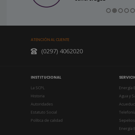
ATENCIÓN AL CLIENTE
(0297) 4062020
INSTITUCIONAL
SERVICI
La SCPL
Energía E
Historia
Agua y 
Autoridades
Acueduc
Estatuto Social
Telefonía
Política de calidad
Sepelios
Energía E