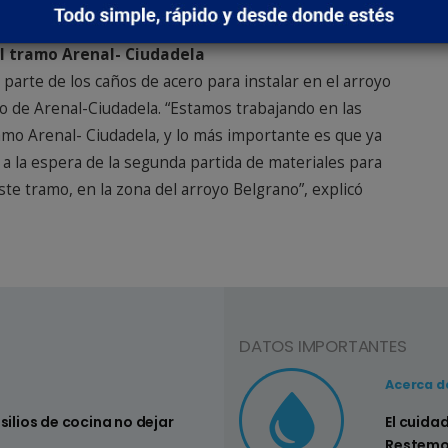
iámetros.
l tramo Arenal- Ciudadela
 parte de los caños de acero para instalar en el arroyo
o de Arenal-Ciudadela. “Estamos trabajando en las
amo Arenal- Ciudadela, y lo más importante es que ya
 a la espera de la segunda partida de materiales para
te tramo, en la zona del arroyo Belgrano”, explicó
DATOS IMPORTANTES
Consejo Nº3
Acerca d
nsilios de cocina no dejar
Controlar si
El cuida
su hogar
Restemo