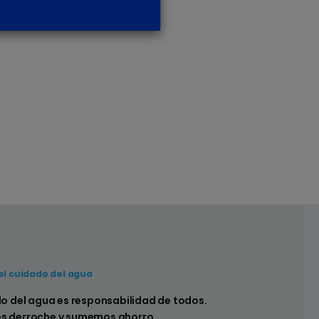
el cuidado del agua
 hay pérdidas en los sistemas sanitarios de
do del agua es responsabilidad de todos.
s derroche y sumemos ahorro