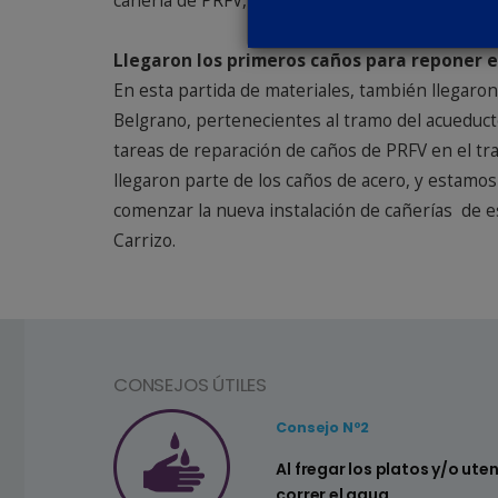
cañería de PRFV, PEAD, PVC y acero en varios d
Llegaron los primeros caños para reponer e
En esta partida de materiales, también llegaron
Belgrano, pertenecientes al tramo del acueduct
tareas de reparación de caños de PRFV en el tr
llegaron parte de los caños de acero, y estamos
comenzar la nueva instalación de cañerías de es
Carrizo.
CONSEJOS ÚTILES
Consejo Nº2
a ahorrar agua
Al fregar los platos y/o ute
correr el agua