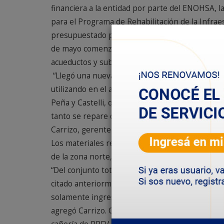
financiera a la entidad por parte del ENOHSA, l
para el Programa de Rehabilitación de la Infrae
presupuestado por la SCPL en la suma de $52.03
de mayo comenzaron a llegar los materiales en
acueductos y sub-acueductos para la normal dist
“Llegó una nueva partida de cañería de acero d
utilizando en el acondicionamiento del sub- ac
Peña y Castelli, que permitirá mejorar el sistem
tanto se repare definitivamente el tramo Arenal-
Carrizo, gerente del Servicio de Saneamiento de
Los materiales recibidos recientemente permite
de la zona norte, beneficiando en forma directa
“Del conjunto total de cañería comprometida y 
citado anteriormente, ya arribó a la ciudad d
solamente ingresar parte de la cañería de acer
agregó Carrizo. Cabe aclarar, que la cañería ci