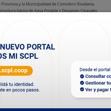
a Provincia y la Municipalidad de Comodoro Rivadavia,
structura básica de Agua Potable y Desagües Cloacales,
4.276. Tal como se estipuló en el convenio, en el mes
viados por el ENOHSA para comenzar a reparar los
ribución de agua a la ciudad.
e 18 pulgadas de diámetro (DN 450 mm), la cual se está
ueducto Manantiales Behr, entre los barrios Rodríguez
a de distribución de agua potable a la zona norte, hasta
Ciudadela, antes de la época estival”, explicó Adolfo
 la SCPL.
n mejorar el abastecimiento de agua a varios barrios
 a unos 60.000 habitantes.
adquirida por el ENOHSA, en el marco del convenio
e Comodoro Rivadavia aproximadamente el 90 %, restando
o destinada a sub -acueductos y acueductos mayores “,
tada forma parte de un conjunto de materiales como