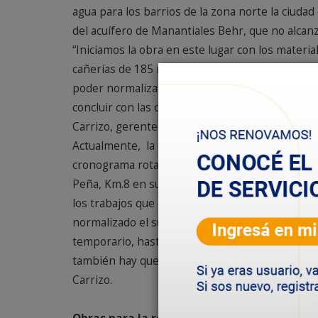
agua para los barrios de la zona norte la ciudad
del acuífero de Manantiales Behr, que no alcan
“Iniciamos la obra en este lugar con los mater
cañerías de 185 metros y en estos momentos es
poder normalizar el suministro de agua en zon
concluir con las obras, dependiendo también que
Carrizo, gerente del Servicio de Saneamiento.
Actualmente, la distribución del servicio de ag
cronograma rotativo que implica cortes en los 
Peña, Km.8 en su totalidad, Km.11, km.12, Km.14
los trabajos que estamos realizando, esto va a 
normalizado el suministro de agua todos los dí
temporario, hasta que se concluyan las obras d
también hay que restituirlo nuevamente y es el
Carrizo.