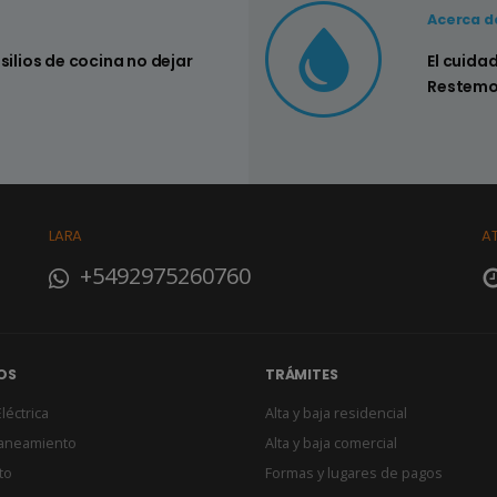
Consejo Nº3
Acerca d
nsilios de cocina no dejar
Controlar si
El cuida
su hogar
Restemo
LARA
A
+5492975260760
OS
TRÁMITES
léctrica
Alta y baja residencial
Saneamiento
Alta y baja comercial
to
Formas y lugares de pagos