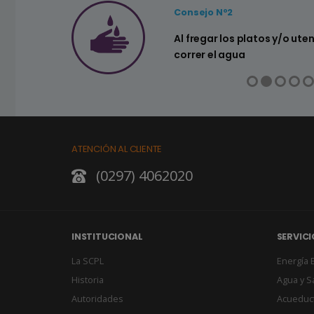
Consejo Nº2
a ahorrar agua
Al fregar los platos y/o ute
correr el agua
ATENCIÓN AL CLIENTE
(0297) 4062020
INSTITUCIONAL
SERVICI
La SCPL
Energía E
Historia
Agua y 
Autoridades
Acueduc