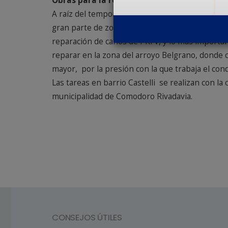
Obras para la reparación acueducto Arenal
A raíz del temporal uno de los acueductos más 
gran parte de zona norte. “Con la llegada de 
reparación de caños de PRFV, y lo más importa
reparar en la zona del arroyo Belgrano, donde
mayor, por la presión con la que trabaja el cond
Las tareas en barrio Castelli se realizan con la
municipalidad de Comodoro Rivadavia.
CONSEJOS ÚTILES