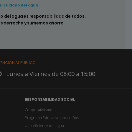
el cuidado del agua
 hay pérdidas en los sistemas sanitarios de
do del agua es responsabilidad de todos.
s derroche y sumemos ahorro
TENCIÓN AL PÚBLICO
Lunes a Viernes de 08:00 a 15:00
RESPONSABILIDAD SOCIAL
Cooperativismo
Programa Educativo para niños
Uso eficiente del agua