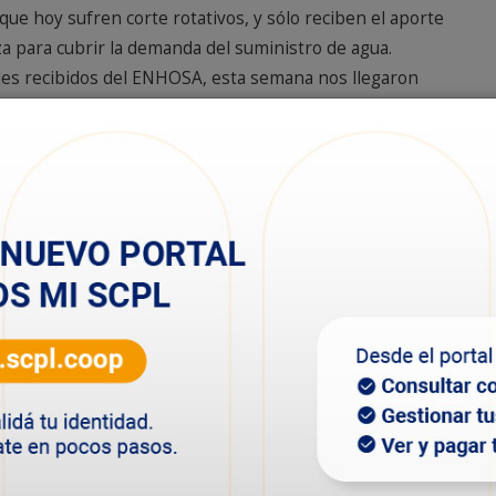
 que hoy sufren corte rotativos, y sólo reciben el aporte
za para cubrir la demanda del suministro de agua.
iales recibidos del ENHOSA, esta semana nos llegaron
tamos realizando la instalación de la misma para
a norte de la ciudad. Estimamos en un mes poder
 llegue el resto de los materiales”, explicó Adolfo
ua potable en zona norte se realiza mediante un
barrios Ciudadela, Próspero Palazzo, Km. 5, Rodríguez
, Km.17, y Caleta Córdova. “Con el material recibido y
beneficiar a los usuarios de zona norte que verá
as como era habitualmente. Cabe aclarar que esto es
e reparación del acueducto Arenal- Ciudadela que
 que más necesitamos en época estival “, concluyó