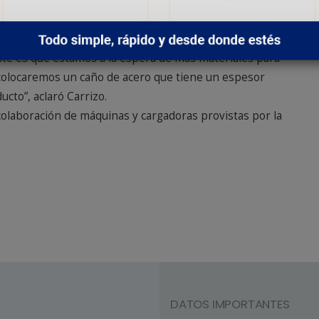
 –Ciudadela
afectados fue el tramo Arenal-Ciudadela que abastece a
materiales del ENHOSA se comenzaron tareas de
nte es que estamos a la espera de más materiales para
 colocaremos un caño de acero que tiene un espesor
ucto”, aclaró Carrizo.
 colaboración de máquinas y cargadoras provistas por la
DATOS IMPORTANTES