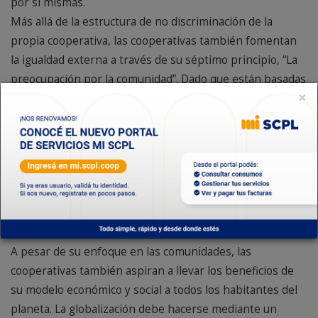
por sí mismas.
Más allá de la estructura de no discriminación de la
propia cooperativa, las cooperativas también fomentan
la igualdad externa a través de su séptimo principio, “La
preocupación por la comunidad”. Dado que están basadas
×
en las comunidades, se comprometen al desarrollo
sostenible de estas, en materia medioambiental, social y
económica. Este compromiso se evidencia en todo el
mundo en el apoyo de las cooperativas a las actividades
de las comunidades, en el uso de proveedores locales
para beneficiar a la economía local, y en la toma de
decisiones teniendo en cuenta el impacto sobre las
comunidades.
A pesar de su enfoque en las comunidades, las
cooperativas también aspiran a llevar los beneficios de
su modelo económico y social a todos los habitantes del
planeta. La globalización debe hacerse mediante un