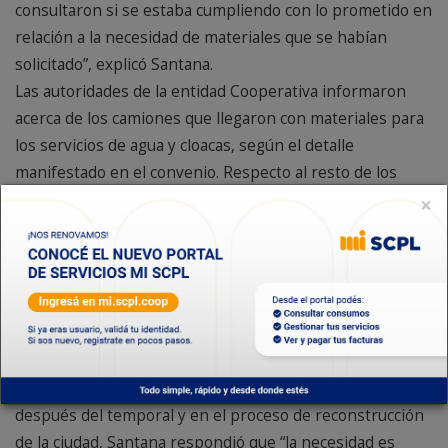
consultaron si se estaba cumpliendo con lo prometido en
relación a la necesidad de materiales que se habían
solicitado”, explicó Santana.
Las autoridades de la entidad Cooperativa informaron
acerca de los camiones que llegaron con materiales para
los servicios de agua y cloacas, según el detalle
manifestado en el convenio. Respecto al resto de los
caños que deben llegar a la ciudad para la realización de
×
obras y recomposición de redes, Santana comentó que
“está llegando otro camión con las bombas que estaban
pedidas y están en vías de licitación los caños de acero
que estamos necesitando para el acueducto en la zona
del arroyo Belgrano, así que estamos conformes con las
respuesta que nos están dando (desde el ENOHSA)”.
Al ser consultado acerca de las necesidades de la entidad
después del temporal y en el proceso de reconstrucción
de la ciudad, Santana respondió que “la necesidad es