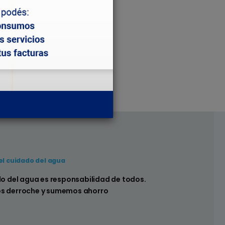
el cuidado del agua
 hay pérdidas en los sistemas sanitarios de
do del agua es responsabilidad de todos.
s derroche y sumemos ahorro