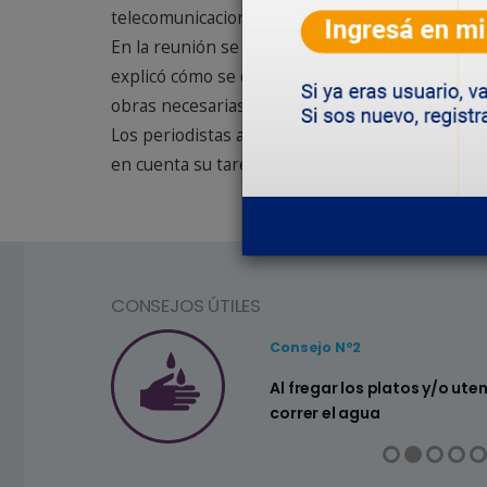
telecomunicaciones, Javier Flores y personal de
En la reunión se proyectaron imágenes de las t
explicó cómo se están prestando los servicios en
obras necesarias para poder dar confiabilidad 
Los periodistas aprovecharon la oportunidad par
en cuenta su tarea diaria de informar a la comu
CONSEJOS ÚTILES
Consejo Nº2
a ahorrar agua
Al fregar los platos y/o ute
correr el agua