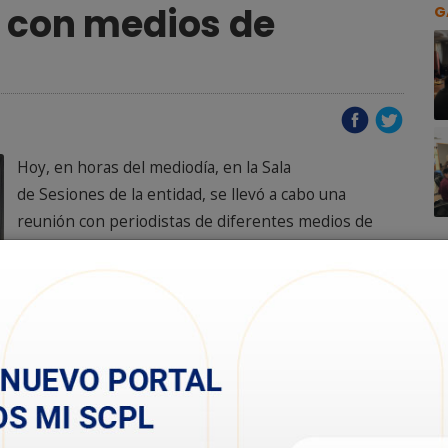
o con medios de
G
Hoy, en horas del mediodía, en la Sala
de Sesiones de la entidad, se llevó a cabo una
reunión con periodistas de diferentes medios de
comunicación de la ciudad, convocados con el fin de
interiorizarlos sobre el estado de situación de los
servicios básicos que presta la SCPL.
Participaron del encuentro el gerente comercial,
Fernando Lebrun, el gerente del servicio eléctrico,
Fabián Schmidt, el gerente del servicio de
saneamiento, Adolfo Carrizo, el jefe de sistema
acueductos, Rodolfo Calo, el gerente de