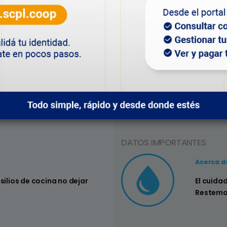
l departamento institucional.
areas realizadas durante y después del temporal, se
 las diferentes zonas de la ciudad y cuáles son las
a los sistemas, tanto de energía como de saneamiento.
a realizar consultas acerca de los servicios, teniendo
nidad.
DATOS IMPORTANTES
Consejo Nº3
Acerca d
nsilios de cocina no dejar
Controlar si
El cuida
su hogar
Restemo