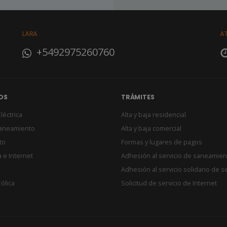
LARA
A
+5492975260760
OS
TRÁMITES
léctrica
Alta y baja residencial
Saneamiento
Alta y baja comercial
to
Formas y lugares de pagos
 e Internet
Adhesión al servicio de saneamien
Adhesión al servicio solidario de s
ólica
Solicitud de servicio de Internet