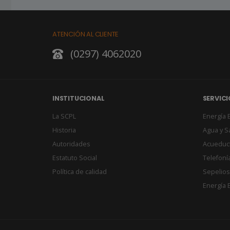
ATENCIÓN AL CLIENTE
(0297) 4062020
INSTITUCIONAL
SERVICI
La SCPL
Energía E
Historia
Agua y 
Autoridades
Acueduc
Estatuto Social
Telefonía
Política de calidad
Sepelios
Energía E