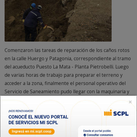
Comenzaron las tareas de reparación de los caños rotos
en la calle Huergo y Patagonia, correspondiente al tramo
del acueducto Puesto La Mata - Planta Pietrobelli. Luego
de varias horas de trabajo para preparar el terreno y
acceder a la zona, finalmente el personal operativo del
Servicio de Saneamiento pudo llegar con la maquinaria y
los caños necesarios para reparar el daño provocado por
×
el temporal. Debido a la magnitud de las roturas, aún no
se pueden establecer tiempos de normalización del
servicio.