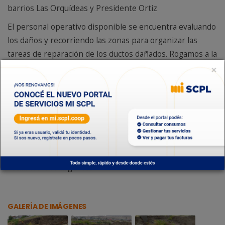
barrios Las Orquídeas y Presidente Ortiz
El personal operativo disponible se encuentra evaluando
los daños y recorriendo las zonas para organizar las
tareas de reparación de los ductos dañados. Rogamos a la
población realizar un cuidado extremo del agua potable,
×
dado que aún no se sabe el tiempo que se demorará en
reponer el servicio por las condiciones de anegamiento
para acceder con personal y maquinaria.
Asimismo se informa que se dispone de cuadrillas de los
servicios de agua y cloacas en la calle, con equipos para
sanear, en la medida de lo posible, los taponamientos y
reclamos más urgentes.
GALERÍA DE IMÁGENES