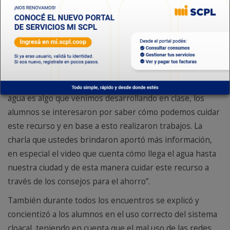
aprendido sobre el tema en una feria de ciencias que
realiza la institución en ésta época del año, le
agradecemos a la SCPL que se haya acercado con ésta
propuesta sobre el uso y cuidado del agua".
Por su parte, Marisol Cabana, docente de 3er grado de la
Escuela Nº 154 manifestó que “el tema del cuidado del
agua es algo que venimos desarrollando en clase, los
alumnos se interesaron por saber cómo podemos cuidar
este recurso y en base a esto realizaron trabajos. La
charla que ustedes brindaron aportó más información,
en especial el video que cuenta cómo llega el agua hasta
nuestra ciudad y de esta manera cuidar este recurso a
través de los consejos para el ahorro”.
También durante todos los encuentros se explicó y
concientizó a los alumnos en el uso correcto del sistema
cloacal, teniendo en cuenta que el mal uso de las redes