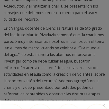
Acueductos, y al finalizar la charla, se presentaron los
consejos que debemos tener en cuenta para el uso y
cuidado del recurso.
Eric Vargas, docente de Ciencias Naturales de 5to grado
del Instituto Martín Rivadavia comentó que “la charla nos
pareció muy interesante, nosotros iniciamos con el tema
en el mes de marzo, cuando se celebra el “Día mundial
del agua”, de esta manera los alumnos empezaron a
investigar cómo se debe cuidar el agua, buscaron
información acerca de la temática, a su vez realizaron
actividades en el aula como la creación de volantes sobre
la concientización del recurso”. Además agregó “con la
charla y el video presentado por ustedes podemos
reforzar los contenidos y observar las distintas etapas
del proceso de potabilización que se realiza en
×
Sarmiento". Nosotros estaremos presentando todo lo