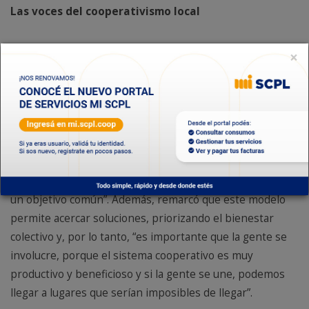
Las voces del cooperativismo local
×
Como parte de esta celebración, conversamos con
referentes de distintas entidades cooperativas de la
región, quienes compartieron sus miradas sobre la
importancia de este modelo y su impacto en la vida
cotidiana de las comunidades.
Omar Pastorini, gerente general de Coagua, destacó que
“el cooperativismo es la unión de las personas en pos de
un objetivo común”. Además, remarcó que este modelo
permite acercar soluciones, priorizando el bienestar
colectivo y, por lo tanto, “es importante que la gente se
involucre, porque el sistema cooperativo es muy
productivo y beneficioso y si la gente se une, podemos
llegar a lugares que serían imposibles de llegar”.