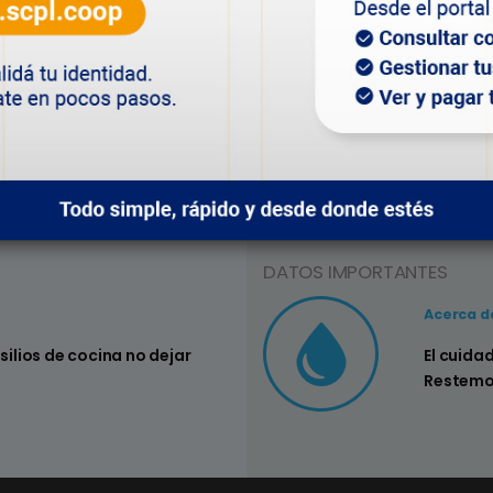
Depto. Servicio Eléctrico
DATOS IMPORTANTES
Consejo Nº3
Acerca d
nsilios de cocina no dejar
Controlar si
El cuida
su hogar
Restemo