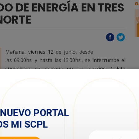
 DE ENERGÍA EN TRES
G
NORTE
Mañana, viernes 12 de junio, desde
las 09:00hs. y hasta las 13:00hs., se interrumpe el
suministro de energía en los barrios: Caleta
Córdova, El Faro y Chacras del Faro; con el objetivo
de realizar tareas de mantenimiento en las
instalaciones que alimentan a los sectores
mencionados.
Su realización queda sujeta a condiciones climáticas
favorables.