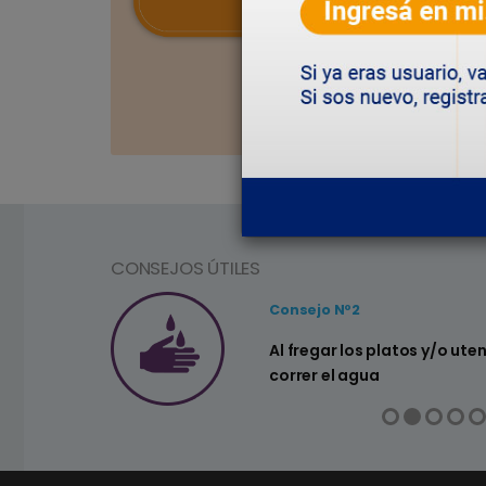
CONSEJOS ÚTILES
Consejo Nº2
a ahorrar agua
Al fregar los platos y/o ute
correr el agua