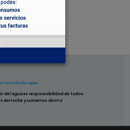
el cuidado del agua
 hay pérdidas en los sistemas sanitarios de
do del agua es responsabilidad de todos.
s derroche y sumemos ahorro