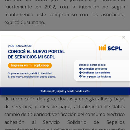
fuertemente en 2022, con la intención de seguir
manteniendo este compromiso con los asociados”,
explicó Cusumano.
Actualmente, “SCPL en tu barrio” se desarrolla cuatro
×
veces por semana, los días lunes, martes, jueves y
viernes, alternando visitas entre Zona Sur y Zona
Norte para garantizar una mayor cobertura territorial
y facilitar el acceso a todo tipo de gestiones.
Durante cada jornada, que se realiza desde las 09:00 y
hasta las 14:00 horas, los usuarios pueden efectuar
una amplia variedad de gestiones, entre ellas: solicitud
de reconexión de agua, cloacas y energía; altas y bajas
de servicios; planes de pago; actualización de datos;
cambio de titularidad; verificación del consumo eléctrico;
adhesión al Servicio Solidario de Sepelios;