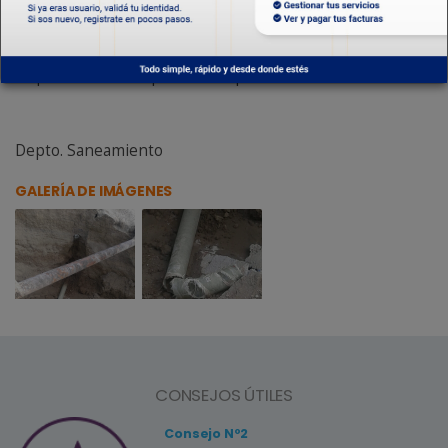
magnitud de la rotura y el tipo de material del caño (PRFV
de 250 mm), que tiene características específicas y
requiere de una reparación especial.
Depto. Saneamiento
GALERÍA DE IMÁGENES
CONSEJOS ÚTILES
Consejo Nº2