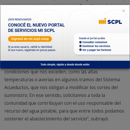
se interrumpirá el suministro en la Zona Norte de la
×
ciudad, desde las 12 horas y por un lapso de 24 horas;
mientras que, en Zona Sur y Central, se realizarán los
cortes los jueves 25 de diciembre y 01 de enero de 2026,
desde las 08 horas y por 24 horas”.
Para concluir, desde la gerencia explicaron que el
cronograma puede modificarse de acuerdo con
situaciones excepcionales. “A veces surgen situaciones o
condiciones que nos exceden, como las altas
temperaturas o averías en algunos tramos del Sistema
Acueductos, que nos obligan a modificar los cortes del
suministro. En ese sentido, solicitamos a toda la
comunidad que contribuyan con el uso responsable del
recurso del agua potable, para que entre todos podamos
sostener el abastecimiento del servicio”, subrayó.