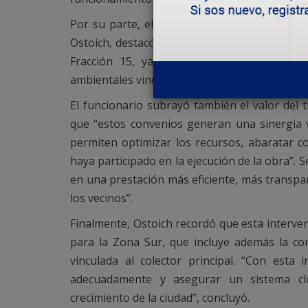
Por su parte, el secretario de Infraestructur
Ostoich, destacó que “esta es una obra muy e
Fracción 15, ya que beneficiará a cerca de
ambientales vinculadas a las napas y los aflor
El funcionario subrayó también el valor del 
que “estos convenios generan una sinergia v
permiten optimizar los recursos, abaratar co
haya participado en la ejecución de la obra”.
en una prestación más eficiente, más transpar
los vecinos”.
Finalmente, Ostoich recordó que esta interve
para la Zona Sur, que incluye además la co
vinculada al colector principal. “Con esta
adecuadamente y asegurar un sistema cl
crecimiento de la ciudad”, concluyó.