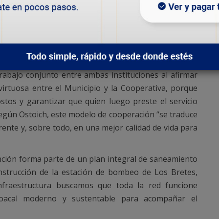
a, Obras y Servicios Públicos del Municipio, Fernando
sperada por los vecinos de Los Bretes, Fracción 14 y
 1.400 familias y permitirá resolver problemáticas
amientos que hoy afectan a la zona”.
trabajo conjunto entre ambas instituciones al afirmar
irtuosa entre el Municipio y la Cooperativa, porque
stos y garantizar que quien luego preste el servicio
 Según Ostoich, este modelo de cooperación “se traduce
ente y, sobre todo, en una mejor calidad de vida para
nción forma parte de un plan integral de saneamiento
nstrucción de la estación de bombeo de Los Bretes,
 infraestructura buscamos que toda la red funcione
oacal moderno y sustentable para acompañar el