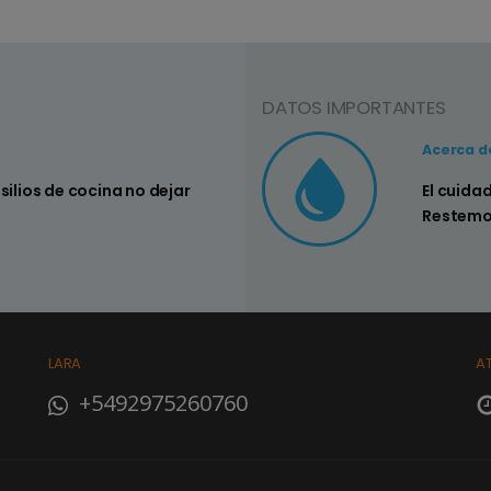
DATOS IMPORTANTES
Consejo Nº3
Acerca d
nsilios de cocina no dejar
Controlar si
El cuida
su hogar
Restemo
LARA
A
+5492975260760