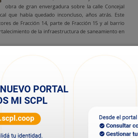
obra de gran envergadura sobre la calle Concejal
oacal que había quedado inconcluso, años atrás. Este
tores de Fracción 14, parte de Fracción 15 y al barrio
talecimiento de la infraestructura de saneamiento en
lfo Carrizo, explicó que se trata de “una obra que
 de completarla y llevar el servicio de cloacas a más
nta una alta complejidad técnica, porque la zona tiene
nos obliga a realizar un intenso cambio de suelo y
el terreno”.
355 milímetros de diámetro que conformarán el sistema
obra tiene un plazo estimado de ejecución de 150 días,
io, aunque podría extenderse según las condiciones
“ya se trabaja en la reparación de bocas de registro, el
 las cañerías existentes para garantizar el correcto