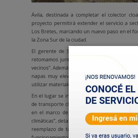
Ávila, destinada a completar el colector cl
proyecto permitirá extender el servicio a sec
Los Bretes, marcando un nuevo paso en el for
la Zona Sur de la ciudad.
El gerente de Saneamiento de la SCPL, Ado
retomamos junto al Municipio con el objetivo
vecinos”. Además, señaló que el trabajo “prese
napas muy elevadas y mucho barro, lo que 
utilizar materiales de cantera para estabilizar 
En el lugar se instalarán cañerías de 315 y 
de transporte cloacal hacia Fracción 14. “La 
en el marco de un convenio con el Municip
climáticas”, detalló Carrizo, quien agregó que 
reemplazo de tapas y marcos, y los cateos de
funcionamiento de la red”.