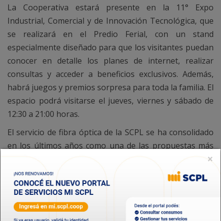
La Cooperativa estará presente en la 11° Expo
Industrial, Comercial y de Innovación Tecnológica, que
se realizará en el Predio Ferial, con un stand
especialmente diseñado para que los visitantes puedan
conocer en detalle los planes de internet, realizar
consultas y acceder a beneficios exclusivos. Además,
habrá juegos y premios sorpresa para toda la familia. El
espacio podrá visitarse el jueves, viernes y sábado de
12:30 a 21:00 horas.
El servicio de fibra óptica de la SCPL se ha consolidado
en los últimos años como una de las propuestas más
×
competitivas del mercado. Ofrece velocidades de hasta
700 megas simétricos, tecnología WiFi 6, disponibilidad
inmediata, una cobertura superior al 90% en Comodoro
Rivadavia y Rada Tilly, además de precios que marcan la
diferencia. En paralelo, la Cooperativa avanza con