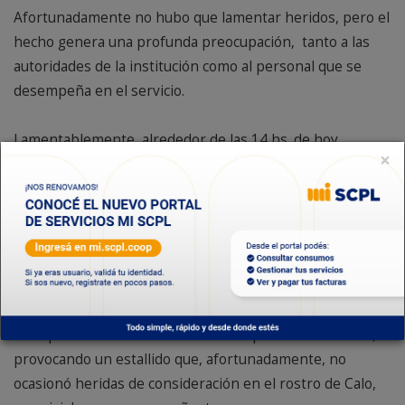
Afortunadamente no hubo que lamentar heridos, pero el
hecho genera una profunda preocupación, tanto a las
autoridades de la institución como al personal que se
desempeña en el servicio.
Lamentablemente, alrededor de las 14 hs. de hoy,
×
cuando el gerente del servicio de saneamiento, Adolfo
Carrizo, y el jefe de acueducto, Rodolfo Calo, salían de la
Planta A, luego de una visita tras los hechos acontecidos
la noche anterior, fueron apedereados por un hombre,
que no alcanzaron a identificar, mientras se dirigían a las
oficinas del acueducto, en proximidades de la planta
potabilizadora. La piedra impactó en el vidrio del
acompañante de la camioneta en la que se trasladaban,
provocando un estallido que, afortunadamente, no
ocasionó heridas de consideración en el rostro de Calo,