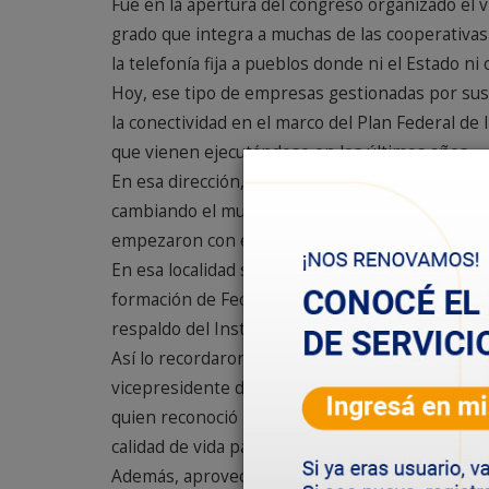
Fue en la apertura del congreso organizado el 
grado que integra a muchas de las cooperativas
la telefonía fija a pueblos donde ni el Estado n
Hoy, ese tipo de empresas gestionadas por sus
la conectividad en el marco del Plan Federal de I
que vienen ejecutándose en los últimos años.
En esa dirección, Aguad invitó a los cooperativi
cambiando el mundo", no sin antes rendir home
empezaron con el movimiento cooperativo telef
En esa localidad santafesina surgió, en 1965, la 
formación de Fecotel. Esa experiencia fue posible
respaldo del Instituto Movilizador de Fondos C
Así lo recordaron el presidente de ésa federaci
vicepresidente de la Confederación Cooperativa
quien reconoció la labor de entonces y actual
calidad de vida para la gente".
Además, aprovechó la oportunidad para asegurar