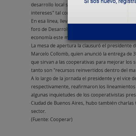
desarrollo local sino que "debe jugar un rol pr
intereses" tal como lo definió el Papa Francisco 
En esa línea, llevó los saludos del presidente d
foro de Desarrollo Sostenible de Naciones Unida
economía este mundo no es sostenible."
La mesa de apertura la clausuró el presidente de
Marcelo Collomb, quien anunció la entrega de 
que sirvan a las cooperativas para mejorar los se
tanto son "recursos reinvertidos dentro del mar
A lo largo de la jornada el presidente y el vice
respectivamente, reafirmaron los lineamientos 
algunas inquietudes de los cooperativistas prese
Ciudad de Buenos Aires, hubo también charlas t
sector.
(Fuente: Cooperar)