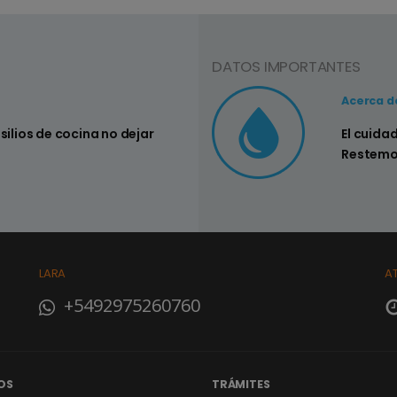
DATOS IMPORTANTES
Consejo Nº3
Acerca d
nsilios de cocina no dejar
Controlar si
El cuida
su hogar
Restemo
LARA
A
+5492975260760
OS
TRÁMITES