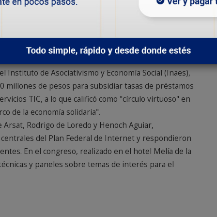
otagónico" a nivel mundial, en un contexto de "guerra de
días atrás.
e Cooperar, Ariel Guarco, y recordó sus palabras en el
s, a comienzos de julio: "Si no se democratiza la
l Instituto de Asociativismo y Economía Social (Inaes),
30 millones de pesos para subsidiar tasas de préstamos
rvicios TIC, a lo que calificó como "círculo virtuoso" en
co de la economía solidaria".
 de Arsat, Rodrigo de Loredo y Henoch Aguiar,
centrales del Plan Federal de Internet y respondieron
ntes. En el congreso, realizado en el hotel Melía de la
écnicas y paneles sobre temas de interés para el