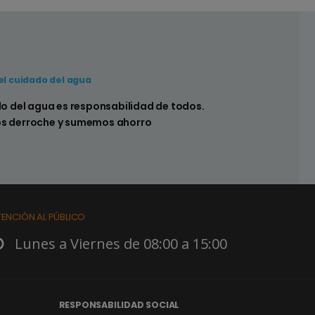
el cuidado del agua
 hay pérdidas en los sistemas sanitarios de
do del agua es responsabilidad de todos.
s derroche y sumemos ahorro
TENCIÓN AL PÚBLICO
Lunes a Viernes de 08:00 a 15:00
RESPONSABILIDAD SOCIAL