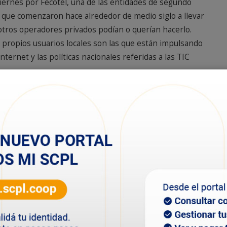
viernes por Fecotel, una de las entidades de segundo
 que comenzaron hace alrededor de medio siglo a llevar
i otros operadores privados podían o querían hacerlo.
 propios usuarios locales son las que están impulsando
nternet y las políticas nacionales referidas a las TIC
stas a "sentirse parte de esta revolución que está
naje a "aquellos pioneros de San Genaro que
ónico".
primera entidad de este tipo que daría pie, a su vez, a la
 gracias al apoyo de la caja de crédito local, con
ooperativos (IMFC).
ón, Pedro Korolkov, y el presidente del IMFC y
 de la República Argentina (Cooperar), Edgardo Form,
 por "hacer siempre esfuerzos que redundan en mejor
 que el cooperativismo no solamente es vital en el