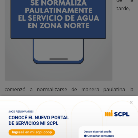
de la
tarde,
comenzó a normalizarse de manera paulatina la
distribución del servicio de agua en los barrios
×
afectados de Zona Norte, por la avería del sub-
acueducto Manantiales Behr. Aún continúan las
maniobras necesarias de limpieza y purga para que
quede reestablecido el servicio.