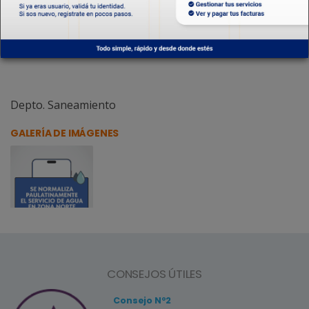
Se solicita a la comunidad hacer uso racional del
servicio.
Depto. Saneamiento
GALERÍA DE IMÁGENES
CONSEJOS ÚTILES
Consejo Nº2