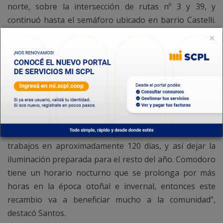
norte, sobre la intersección de rutas nº 3 y 39, y
continuó hasta el semáforo ubicado en barrio Castelli.
Luego, seguiremos con dos tramos más; uno que llega
×
hasta la estación de servicio ubicada en Km. 3, y, por
último, se trabajará sobre Avda. del Libertador, hasta
llegar al ingreso al centro de la ciudad”.
En este sentido, se realizará la colocación de 341
luminarias LED de potencia de 300 watts y 32 artefactos
de 200 watts, en la extensión de los sectores
mencionados. “Tenemos previsto concretar estos
trabajos en aproximadamente 120 días, y así dejar la
iluminación preparada para el resto del año. Comodoro
tiene un horario nocturno que se prolonga por más
horas en la época otoñal e invernal, entonces este
recambio va a beneficiar mucho a la comunidad”,
destacó Santos.