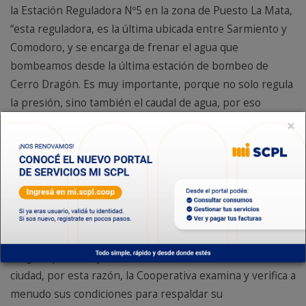
la Estación Reguladora Nº5 en la zona de Puesto La Mata,
“esta reguladora, es la última ubicada entre Sarmiento y
Comodoro, y se encarga de frenar el agua que
bombeamos desde la última estación de bombeo de
Cerro Dragón. Es muy importante, porque no solo regula
la presión, sino también el caudal de agua, por eso
realizamos una limpieza periódica, para que continúe
×
trabajando en condiciones óptimas y no afecte a las
reservas de Puesto La Mata”, puntualizó Todoroff.
Por otro lado, se avanzó en la revisión de los pozos
acuíferos ubicados en Manantiales Behr, con dos
maniobras distintas que conservan calidad y vida útil de
los acuíferos. Estos pozos suministran de agua potable a
un gran porcentaje de barrios de la Zona Norte de la
ciudad, por esta razón, la Cooperativa examina y verifica a
menudo sus condiciones para respaldar su