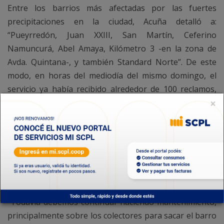
Entre los barrios más afectadas por las fuertes
precipitaciones en la ciudad, Acuña detalló a:
“Pueyrredón, Juan XXIII, San Martín, Ceferino
Namuncurá, Abel Amaya, Kilómetro 3 -en la zona de
Avda. Quintana-, y también Standard Norte”. De este
modo, en horas del mediodía del mismo domingo, el
servicio ya había recibido alrededor de 100 reclamos,
×
“para asistir estos reclamos, hay que dividir el trabajo
en varias etapas: tenemos cuadrillas que señalan con
vallas las bocas de registro afectadas o los baches que
se tornan puntos peligrosos, después, las cuadrillas de
varilleros, son quienes destapan las obstrucciones de la
red, excepto en los casos en que se vuelve necesario
usar camiones vactor”, destacó el jefe del servicio.
“Todavía debemos continuar haciendo mantenimiento,
principalmente sobre los colectores para sacar el barro