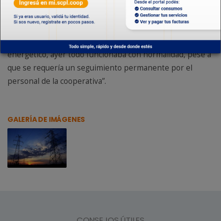
de mantenimiento en la planta de kilómetro 12, había
comunicado Transpa SA” y agregó que “se esperaban las
18, cuando iban a comenzar a producirse los cortes
porque es el horario en el que aumenta el consumo
energético, ayer todo funcionaba con normalidad, pese a
que se requería un seguimiento permanente por el
personal de la cooperativa”.
GALERÍA DE IMÁGENES
CONSEJOS ÚTILES