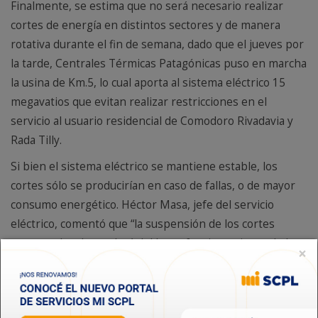
Finalmente, se estima que no será necesario realizar
cortes de energía en distintos sectores y de manera
rotativa durante el fin de semana, dado que el jueves por
la tarde, Centrales Térmicas Patagónicas puso en marcha
la usina de Km.5, lo cual aporta al sistema eléctrico 15
megavatios que evitan realizar restricciones en el
servicio al usuario residencial de Comodoro Rivadavia y
Rada Tilly.
Si bien el sistema eléctrico se mantiene estable, los
cortes sólo se producirían en caso de fallas, o de mayor
consumo energético. Héctor Masa, jefe del servicio
eléctrico, comentó que “la suspensión de los cortes
proyectados dependerá del buen funcionamiento de la
×
usina de kilómetro 5, que hace tiempo estaba fuera de
servicio pero que ahora fue la solución para la gran
restricción del suministro de energía, que por las tareas