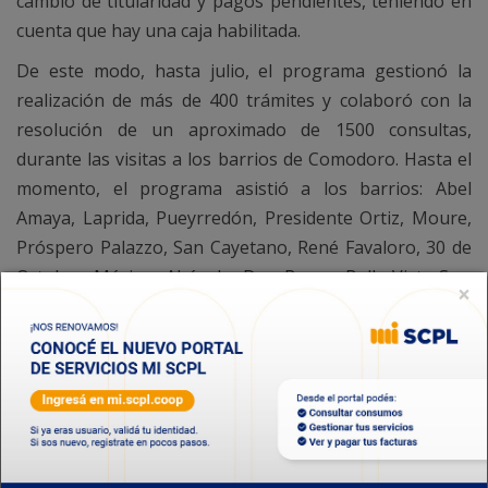
cambio de titularidad y pagos pendientes, teniendo en
cuenta que hay una caja habilitada.
De este modo, hasta julio, el programa gestionó la
realización de más de 400 trámites y colaboró con la
resolución de un aproximado de 1500 consultas,
durante las visitas a los barrios de Comodoro. Hasta el
momento, el programa asistió a los barrios: Abel
Amaya, Laprida, Pueyrredón, Presidente Ortiz, Moure,
Próspero Palazzo, San Cayetano, René Favaloro, 30 de
Octubre, Máximo Abásolo, Don Bosco, Bella Vista Sur,
×
25 de Mayo, Stella Maris, Rodríguez Peña, Quirno
Costa, General Mosconi, Pietrobelli, Manantial Rosales,
Sarmiento, Juan XXIII, Moreno, Standard Norte,
Malvinas Argentinas y Restinga Alí.
Atención personalizada para la inscripción al