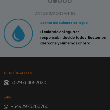
DATOS IMPORTANTES
Acerca del cuidado del agua
El cuidado del agua es
responsabilidad de todos. Restemos
derroche y sumemos ahorro
ATENCIÓN AL CLIENTE
(0297) 4062020
LARA
+5492975260760