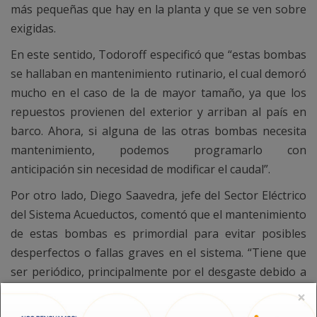
más pequeñas que hay en la planta y que se ven sobre
exigidas.
En este sentido, Todoroff especificó que “estas bombas
se hallaban en mantenimiento rutinario, el cual demoró
mucho en el caso de la de mayor tamaño, ya que los
repuestos provienen del exterior y arriban al país en
barco. Ahora, si alguna de las otras bombas necesita
mantenimiento, podemos programarlo con
anticipación sin necesidad de modificar el caudal”.
Por otro lado, Diego Saavedra, jefe del Sector Eléctrico
del Sistema Acueductos, comentó que el mantenimiento
de estas bombas es primordial para evitar posibles
desperfectos o fallas graves en el sistema. “Tiene que
ser periódico, principalmente por el desgaste debido a
la presencia de arena que hay en el lago, preveniente
×
de los deshielos. Esto esmerila el impulsor y los sellos,