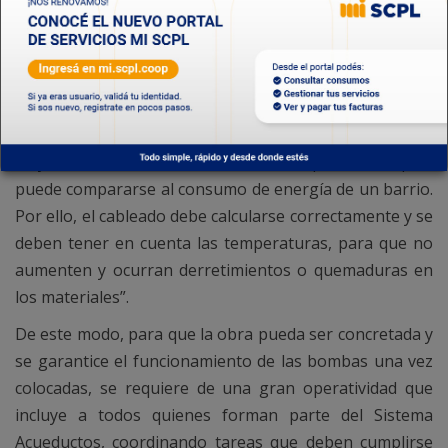
por lo que cada determinada cantidad de horas de
funcionamiento es necesaria la revisión ya que, si no se
realiza, puede ingresar agua a la parte eléctrica y
quemarse”, detalló.
En relación al consumo energético de la bomba de
mayor tamaño, Saavedra mencionó que “es amplio,
puede compararse al consumo de energía de un barrio.
Por ello, el cableado debe calcularse correctamente y se
deben tener en cuenta las temperaturas, para que no
aumenten y ocurran derretimientos o quemaduras en
los materiales”.
De este modo, para que la obra pueda ser concretada y
se garantice el funcionamiento de las bombas una vez
colocadas, se requiere de una gran operatividad que
incluye a todos quienes forman parte del Sistema
Acueductos, coordinando tareas que deben cumplirse