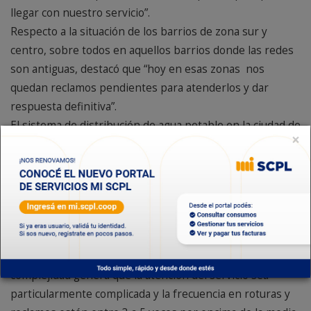
llegar con nuestro servicio”.
Respecto a la situación de los barrios de zona sur y
centro, sobre todos en aquellos barrios donde las redes
son antiguas, destacó que “hoy en esas zonas nos
quedan reclamos pendientes para atenderlos y dar
respuesta definitiva”.
El sistema de distribución de agua potable en la ciudad de
×
Comodoro Rivadavia es un sistema de alta complejidad
dadas las características de la topografía del terreno
(altimetrías), el desarrollo del espacio urbano (de norte a
sur en aproximadamente 50 km.), expansión
demográfica, y la antigüedad de las redes en los barrios
más antiguos de la ciudad (redes construidas en asbesto
cemento, hierro fundido, etc., obsoletas). Esta
complejidad genera que la atención del servicio sea
particularmente complicada y la frecuencia en roturas y