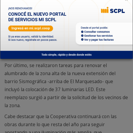
Máximo Abásolo, se colocaron 13 LED en la Escuela
Nº218, como también 12 luminarias en la Escuela de Nivel
Inicial Nº426.
En ese marco, en la zona céntrica de la ciudad se
distribuyeron 9 en el Colegio María Auxiliadora y 4 LED
nuevas sobre la vereda de Avda. Rivadavia de la Escuela
Nº 83.
Por último, se realizaron tareas para renovar el
alumbrado de la zona alta de la nueva extensión del
barrio Sismográfica -arriba de El Marquesado- que
incluyó la colocación de 37 luminarias LED. Este
reemplazo surgió a partir de la solicitud de los vecinos de
la zona.
Cabe destacar que la Cooperativa continuará con las
obras durante lo que resta del año para seguir
apostando a una iluminación más amplia, que