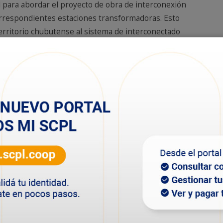
al para abordar el proyecto de obra de interconexión
rrespondientes estaciones transformadoras. Esto
 territorio chubutense al sistema de interconectado
artin, Río Pico, Atilio Viglione, Río Mayo, Alto Río
uen Pasto y Aldea Beleiro.
butense de Cooperativas de Servicios Públicos Ltda.,
 la ejecución de esta línea que, “permitirá a las
gía constante y de un nivel alto. Asimismo, servirá para
 zona y mejorar la calidad de vida de sus habitantes”.
ará el levantamiento de la generación de energía aislada a
biental, y abriendo el mercado para que
ectarse en la zona”, sostuvo el gerente General de la
 Yanotti, valoró la importancia de tener un estado
para igualar las oportunidades de las comunidades en
ncretar estos proyectos. “Es parte de un plan federal de