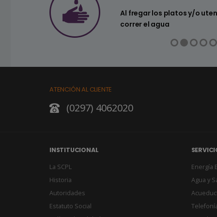
a ahorrar agua
Al fregar los platos y/o ute
correr el agua
ATENCIÓN AL CLIENTE
(0297) 4062020
INSTITUCIONAL
SERVICI
La SCPL
Energía E
Historia
Agua y 
Autoridades
Acueduc
Estatuto Social
Telefonía