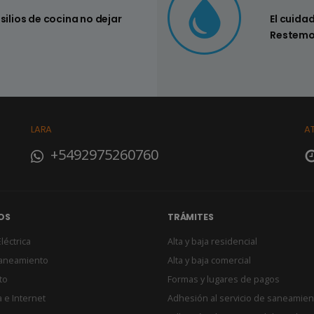
nsilios de cocina no dejar
Controlar si
El cuida
su hogar
Restemo
LARA
A
+5492975260760
OS
TRÁMITES
léctrica
Alta y baja residencial
Saneamiento
Alta y baja comercial
to
Formas y lugares de pagos
 e Internet
Adhesión al servicio de saneamien