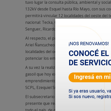
tuvo lugar la consulta pública, ambiental y soci
132kV desde Esquel hasta Río Mayo, con sus co
permitirá vincular 12 localidades del oeste del
nacional: Tecka, Gobernador Costa, José de San M
Senguer, Ricardo Rojas, Lago Blanco, Facundo, B
Al respecto, el presidente de la Federación Chu
Ariel Ñancucheo destacó la importancia social de
localidades del oeste de la provincia tener ener
potenciar los emprendimientos productivos de la
A su vez la realización de esta línea, “posibilit
gasoil que hoy existe, mitigando el impacto am
emprendimientos de energía eólica puedan proy
SCPL, Ezequiel Suazo.
El subsecretario de Energía de Nación, Santiago
presente que realice este tipo de inversiones 
todo el país, de otra manera sería imposible co