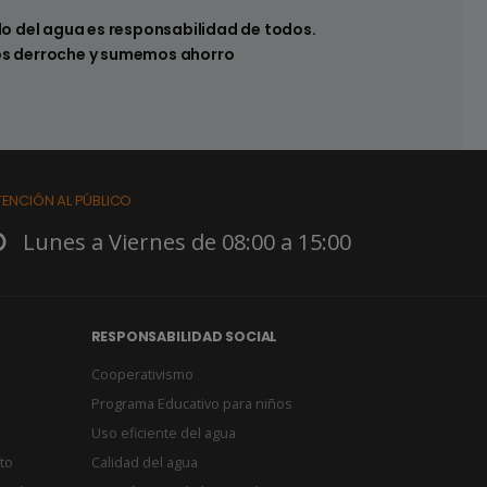
 hay pérdidas en los sistemas sanitarios de
do del agua es responsabilidad de todos.
s derroche y sumemos ahorro
TENCIÓN AL PÚBLICO
Lunes a Viernes de 08:00 a 15:00
RESPONSABILIDAD SOCIAL
Cooperativismo
Programa Educativo para niños
Uso eficiente del agua
to
Calidad del agua