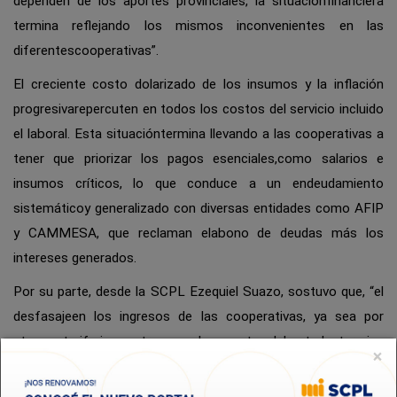
dependen de los aportes provinciales, la situaciónfinanciera
termina reflejando los mismos inconvenientes en las
diferentescooperativas”.
El creciente costo dolarizado de los insumos y la inflación
progresivarepercuten en todos los costos del servicio incluido
el laboral. Esta situacióntermina llevando a las cooperativas a
tener que priorizar los pagos esenciales,como salarios e
insumos críticos, lo que conduce a un endeudamiento
sistemáticoy generalizado con diversas entidades como AFIP
y CAMMESA, que reclaman elabono de deudas más los
intereses generados.
Por su parte, desde la SCPL Ezequiel Suazo, sostuvo que, “el
desfasajeen los ingresos de las cooperativas, ya sea por
atrasos tarifarios o atrasos enlos aportes del estado, termina
×
generando intereses que nunca pueden sertrasladados a los
costos del servicio, y quedan como pasivos a