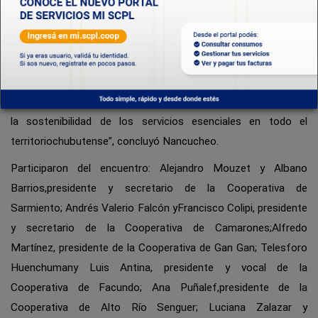
lascooperativas”.
“En dicho escenario, las cooperativas nos estamos
organizando paraplantear esta situación crítica generalizada
de los servicios públicos a losreferentes políticos de la
provincia para poner en agenda un plan de acción quegarantice
la sostenibilidad de los servicios esenciales en todo el
territoriochubutense”, concluyó Nancucheo.
Participaron del encuentro: Alejandro Mouzet y Albano
Barrios,presidente y secretario de la Cooperativa de
Sarmiento; Andrés Valerio Falcón yFrancisco Colipi, presidente
y secretario de la Cooperativa de Camarones;Alfredo
Martínez, presidente de la Cooperativa de Gan Gan; Telesforo
Huenchumany Luis Antina, presidente y vocal de la
Cooperativa de Facundo; Ana Puñalef,presidente de la
Cooperativa de Alto Río Senguer; Luciana Zalazar y