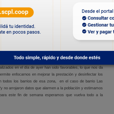
realizan en el servicio de saneamiento. Por ello, se está
causas, dado que es la primera vez en 33 años que nos ocurre
 penal ante la Fiscalía y continuar con investigaciones sin
eos realizados en zona sur, el gerente comentó que “en zona
alizados en el día de ayer han sido favorables, lo que nos da
ermite enfocarnos en mejorar la prestación y desinfectar los
 todos los barrios de esa zona, en el caso de barrio Las
y no arrojaron datos que alarmen a la población y estimamos
para este fin de semana esperamos que vuelva todo a la