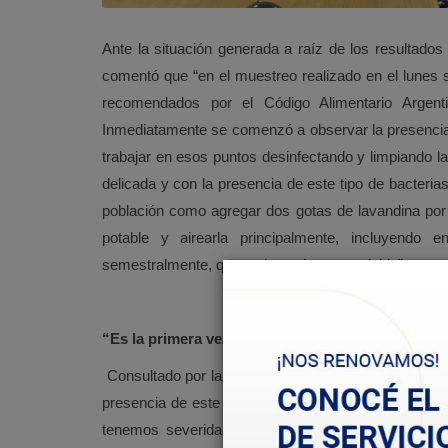
Ante la situación generada a raíz de los resultados
comentó que “en el muestreo realizado en el lunes s
recomendados por el Código Alimentario Argent
Inmediatamente se comenzó a observar la presencia
trabajar en esos puntos desinfectando y limpiando la
delicada y con la presencia de este tipo de bacter
población como agregar dos gotas de lavandina por l
potable y airearla principalmente, incluyendo
semestralmente, que es los más aconsejable”.
“Es la primera vez en 33 años que nos ocurre alg
Consultado por la posibilidad de un sabotaje, Santan
presencia de este tipo de bacterias y la simultaneida
tenemos severidad que esto sea en alguien en par