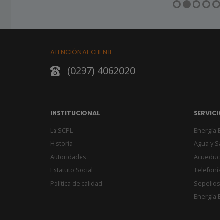
ATENCIÓN AL CLIENTE
(0297) 4062020
INSTITUCIONAL
SERVICI
La SCPL
Energía E
Historia
Agua y 
Autoridades
Acueduc
Estatuto Social
Telefonía
Política de calidad
Sepelios
Energía E