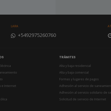
LARA
A
+5492975260760
OS
TRÁMITES
léctrica
Alta y baja residencial
Saneamiento
Alta y baja comercial
to
Formas y lugares de pagos
 e Internet
Adhesión al servicio de saneamien
Adhesión al servicio solidario de s
ólica
Solicitud de servicio de Internet