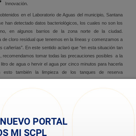
Innovación.
 obtenidos en el Laboratorio de Aguas del municipio, Santana
e han detectado datos bacteriológicos, los cuales no son los
ino, en algunos barrios de la zona norte de la ciudad.
 de cloro residual que tenemos en la líneas y comenzamos a
s cañerías”. En este sentido aclaró que “en esta situación tan
ias, recomendamos tomar todas las precauciones posibles a la
itro de agua o hervir el agua por cinco minutos para hacerla
 en esto también la limpieza de los tanques de reserva
o así”
a manifestó que “llama la atención de tanta coincidencia en la
d en los distintos lugares de la zona norte”, y agregó que “no
ticular y supuestamente si es así, sería alguien que tiene