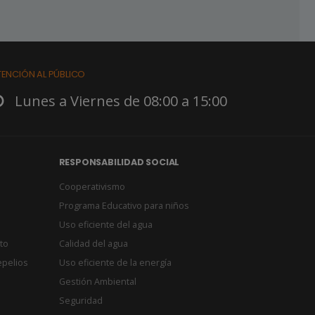
TENCIÓN AL PÚBLICO
Lunes a Viernes de 08:00 a 15:00
RESPONSABILIDAD SOCIAL
Cooperativismo
Programa Educativo para niños
Uso eficiente del agua
to
Calidad del agua
epelios
Uso eficiente de la energía
Gestión Ambiental
Seguridad