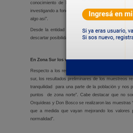
conocimiento de las maniobras y lugares que se 
investigando a fondo cuales pueden haber sido las 
algo así”.
Desde la entidad se evalúa presentar una denuncia
descartar posibilidades de sabotaje o atentado.
En Zona Sur los valores son favorables
Respecto a los resultados de los análisis y muestr
sur, los resultados preliminares de los muestreos re
tranquilidad para una parte de la población y nos p
puntos de zona norte”. Cabe destacar que no son
Orquídeas y Don Bosco se realizaron las muestras “
que a medida que vayan mejorando los valores 
normalidad”.