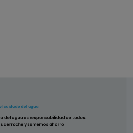
el cuidado del agua
 hay pérdidas en los sistemas sanitarios de
do del agua es responsabilidad de todos.
s derroche y sumemos ahorro