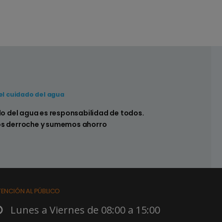
el cuidado del agua
 hay pérdidas en los sistemas sanitarios de
do del agua es responsabilidad de todos.
s derroche y sumemos ahorro
TENCIÓN AL PÚBLICO
Lunes a Viernes de 08:00 a 15:00