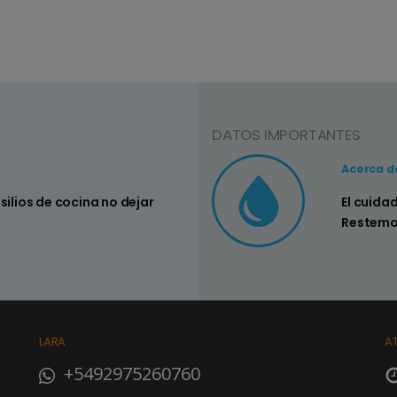
DATOS IMPORTANTES
Consejo Nº3
Acerca d
nsilios de cocina no dejar
Controlar si
El cuida
su hogar
Restemo
LARA
A
+5492975260760