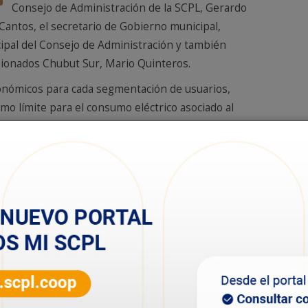
Consejo de Administración de la SCPL, Gerardo
 Cantos, el secretario de Gobierno municipal,
ipal del Consejo de Administración y también
nsionados Chubut Sur, Mario Quinteros.
conómicos para cada segmentación de usuarios,
o límite para el consumo eléctrico asociado al
servicios de energía, agua y cloacas relacionados con los
dos serán los siguientes: con un haber
icará un descuento del 50%, de hasta $ 135.477,41 un
escuento del 30% y de hasta $247.593,34 un descuento
istración de la SCPL, Gerardo Aguilera puso en valor el
de descuentos que se le dio a jubilados y pensionados.
dos entendieron que la Cooperativa está haciendo un
”, sostuvo.
que entendemos que la situación de todos los jubilados