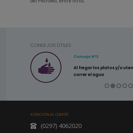
del Petróleo, entre otros.
CONSEJOS ÚTILES
Consejo Nº2
a ahorrar agua
Al fregar los platos y/o ute
correr el agua
ATENCIÓN AL CLIENTE
(0297) 4062020