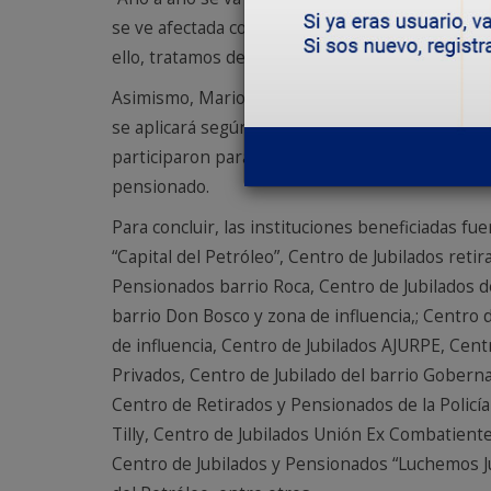
se ve afectada con la inflación que tenemos en 
ello, tratamos de equilibrar su presupuesto au
Asimismo, Mario Quinteros resaltó el apoyo de
se aplicará según el monto de los haberes. En e
participaron para llegar a este nuevo acuerdo e
pensionado.
Para concluir, las instituciones beneficiadas fu
“Capital del Petróleo”, Centro de Jubilados reti
Pensionados barrio Roca, Centro de Jubilados d
barrio Don Bosco y zona de influencia,; Centro
de influencia, Centro de Jubilados AJURPE, Cen
Privados, Centro de Jubilado del barrio Goberna
Centro de Retirados y Pensionados de la Policí
Tilly, Centro de Jubilados Unión Ex Combatient
Centro de Jubilados y Pensionados “Luchemos Ju