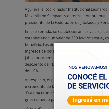
Aguilera, el coordinador Institucional Leonardo
Maximiliano Sampaoli y el representante munic
presidente de la Federación de Jubilados y Pe
En ese sentido, se establecieron los valores e
estableciendo un valor de 300 Kwh/mensual, com
beneficio. Los descuentos en las tarifas de los 
ingresos de los asociados jubilados y pensiona
jubilatorio/pensión de hasta $84.173,60 se apl
descuento del 40%, de hasta $ 210.477,71 un d
del 10%.
Al respecto, el presidente del Consejo de Admin
incremento de los Kwh/mensual y el porcentaje 
“Fue una reunión muy satisfactoria y los jubila
gran esfuerzo para poder darles este beneficio
“Año a año se va actualizando este acuerdo por