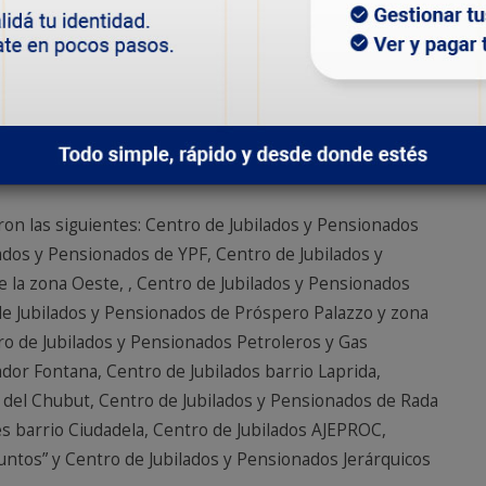
el país, porque van perdiendo poder adquisitivo y, por
mentando los kilowatts”, expresó.
 la institución con el nuevo esquema de descuentos que
se punto, agradeció a cada uno de los actores que
n pos de contemplar la situación de cada jubilado y
eron las siguientes: Centro de Jubilados y Pensionados
rados y Pensionados de YPF, Centro de Jubilados y
e la zona Oeste, , Centro de Jubilados y Pensionados
 de Jubilados y Pensionados de Próspero Palazzo y zona
tro de Jubilados y Pensionados Petroleros y Gas
dor Fontana, Centro de Jubilados barrio Laprida,
a del Chubut, Centro de Jubilados y Pensionados de Rada
es barrio Ciudadela, Centro de Jubilados AJEPROC,
ntos” y Centro de Jubilados y Pensionados Jerárquicos