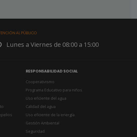
TENCIÓN AL PÚBLICO
Lunes a Viernes de 08:00 a 15:00
RESPONSABILIDAD SOCIAL
Cooperativismo
Programa Educativo para niños
Uso eficiente del agua
to
Calidad del agua
epelios
Uso eficiente de la energía
Gestión Ambiental
Seguridad