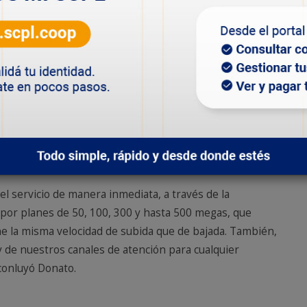
esó que hay varias obras que están en plena ejecución.
os barrios Don Bosco y Fontana- además de Standard
trabajos en el mes de octubre y migrar a los socios que
 poder llegar a nuevos socios. También, se está
aún no hay fecha de finalización. En tanto, el barrio
e inscriban a los diferentes planes. En el caso del
mpidieron el avance de la obra, pero recientemente el
os disponibles para solicitar el servicio de hasta 500
le C y Manantial Rosales las obras de tendido ya
 el servicio de manera inmediata, a través de la
por planes de 50, 100, 300 y hasta 500 megas, que
ne la misma velocidad de subida que de bajada. También,
y de nuestros canales de atención para cualquier
conluyó Donato.