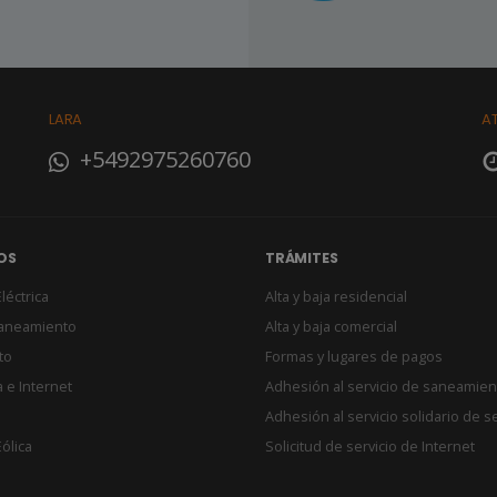
LARA
A
+5492975260760
OS
TRÁMITES
léctrica
Alta y baja residencial
Saneamiento
Alta y baja comercial
to
Formas y lugares de pagos
 e Internet
Adhesión al servicio de saneamien
Adhesión al servicio solidario de s
ólica
Solicitud de servicio de Internet