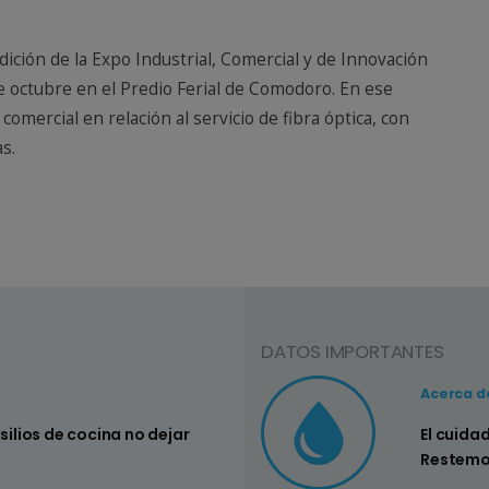
ición de la Expo Industrial, Comercial y de Innovación
de octubre en el Predio Ferial de Comodoro. En ese
comercial en relación al servicio de fibra óptica, con
as.
DATOS IMPORTANTES
Consejo Nº3
Acerca d
nsilios de cocina no dejar
Controlar si
El cuida
su hogar
Restemo