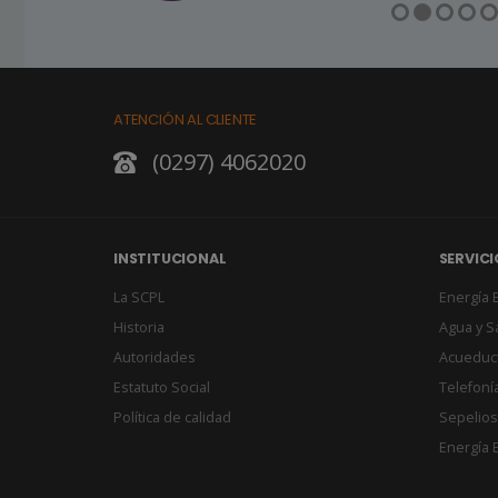
ATENCIÓN AL CLIENTE
(0297) 4062020
INSTITUCIONAL
SERVICI
La SCPL
Energía E
Historia
Agua y 
Autoridades
Acueduc
Estatuto Social
Telefonía
Política de calidad
Sepelios
Energía E