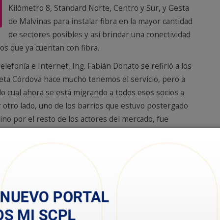
Kilómetro 8, Standard Norte, Centro y Sur, y Gesta
de Malvinas para instalar fibra en la mayor cantidad
de sectores posibles y así brindar una conectividad
los que ya cuentan con fibra.
elefonía e Internet, Ing. Fabián Donato se refirió a los
aleta Córdova hace mucho tenemos el servicio, pero a
 lo cual ahora se está migrando a todos esos socios a
otro lado, uno de los barrios que estuvo postergado
o por el resto de los actores del mercado, fue
el tendido de fibra”, sostuvo.
ero Palazzo, la obra se llevó a cabo en dos etapas,
do de tipo FTTH -fibra hasta el hogar- permite que los
 entretenimiento online, contenidos en vivo, descarga y
d y con varios dispositivos en simultáneo; ya sea para
 juegos y más”.