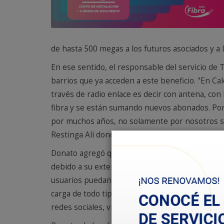
de hasta 500 megas a los futuros asociados y a 
En ese sentido, el responsable del servicio de T
barrios que ya acceden a este beneficio. "En C
través de radio enlace es decir con antena, con
fibra y se están sumando nuevos abonados. Por 
por muchos años, no solamente por nosotros sin
Restinga Alí donde también pudimos llegar con 
Donato agregó que, “en el caso del barrio Prósp
debido a su extensión. En ese sentido, el tendi
usuarios puedan acceder a todos los canales de
carga de todo tipo de archivos, a mayor velocida
redes sociales, videollamadas, streaming, video