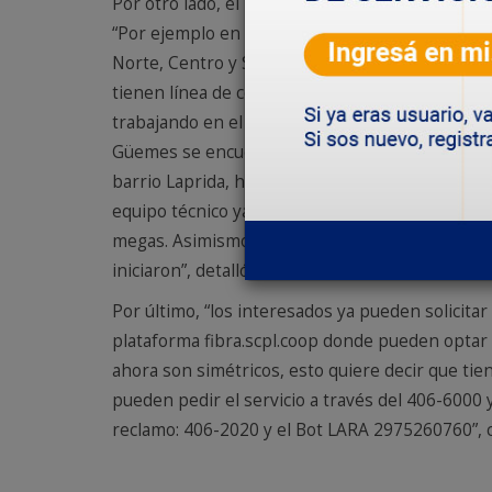
Por otro lado, el responsable del servicio expr
“Por ejemplo en Kilómetro 8 -que involucra a l
Norte, Centro y Sur, se prevé culminar con los 
tienen línea de cobre a fibra óptica, además de
trabajando en el barrio Gesta de Malvinas, pero 
Güemes se encuentra apto para que los vecinos s
barrio Laprida, hubo algunos imprevistos que i
equipo técnico ya finalizó la obra, son 960 puert
megas. Asimismo, en los barrios Sarmiento- Val
iniciaron”, detalló.
Por último, “los interesados ya pueden solicitar
plataforma fibra.scpl.coop donde pueden optar 
ahora son simétricos, esto quiere decir que tie
pueden pedir el servicio a través del 406-6000 
reclamo: 406-2020 y el Bot LARA 2975260760”, 