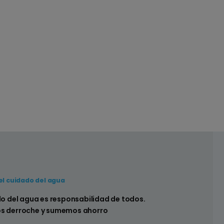
el cuidado del agua
 hay pérdidas en los sistemas sanitarios de
do del agua es responsabilidad de todos.
s derroche y sumemos ahorro