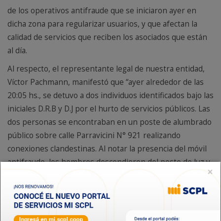
de los operativos antifraude que se iniciaron ayer en
dicha zona para regularizar usuarios, y que afectan la
calidad de servicios que reciben los asociados que están
al día.
Al respecto, el representante legal de nuestra entidad,
Víctor Pachmann, manifestó que “ayer alrededor de las
20:05 hs., se detuvo a dos individuos identificados bajo las
iniciales D.R.B y D.J por el hurto de servicios públicos. Las
dos personas se encontraban en un poste de alumbrado
público sobre calle Parravicini N° 921 realizando
conexiones clandestinas. Al notar la presencia del móvil
antifraude, los hombres descendieron del poste de luz y
×
la policía procedió al secuestro de todos los elementos
utilizados para el hurto de energía”.
Horas más tarde, “mientras los retenes realizaban el
control nocturno en los barrios relevados para verificar