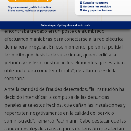
que ningún vecino vuelva a conectarse de manera ilegal,
detuvieron a un hombre identificado con las iniciales
R.C.L sobre calle Luis Sandrini N° 4724, quien también se
encontraba trepado en un poste de alumbrado,
efectuando maniobras para conectarse a la red eléctrica
de manera irregular. En ese momento, personal policial
le solicitó que desista de su accionar, quien cedió a la
petición y se le secuestraron los elementos que estaban
utilizando para cometer el ilícito”, detallaron desde la
comisaría.
Ante la cantidad de fraudes detectados, “la institución ha
decidido intensificar la compulsa de las denuncias
penales ante estos hechos, que dañan las instalaciones y
repercuten negativamente en la calidad del servicio
suministrado”, remarcó Pachmann. Cabe destacar que las
conexiones ilegales causan picos de tensión que afectan