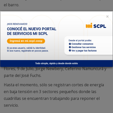
el barro.
El Servicio Eléctrico recepcionó, desde ayer, más de 600
×
reclamos tanto de vecinos sin energía como de
situaciones peligrosas. Se dispusieron 15 cuadrillas de
trabajo para atender los reclamos que aún están
pendientes en distintos sectores de la ciudad. Respecto
al suministro eléctrico, se registró la salida de un
alimentador en media tensión, entre las 4:00hs. y las 6:50
hs. de hoy, que afectó a los barrios 13 de Diciembre, Las
Flores, 9 de Julio, Jorge Newbery, Ceferino Namuncurá y
parte del José Fuchs.
Hasta el momento, sólo se registran cortes de energía
en baja tensión en 3 sectores pequeños donde las
cuadrillas se encuentran trabajando para reponer el
servicio.