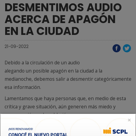
DESMENTIMOS AUDIO
ACERCA DE APAGÓN
EN LA CIUDAD
21-09-2022
Debido a la circulación de un audio
alegando un posible apagón en la ciudad a la
medianoche, debemos salir a desmentir categóricamente
esa información.
Lamentamos que haya personas que, en medio de esta
crítica y grave situación, aún generen más miedo y
preocupación en la población.
×