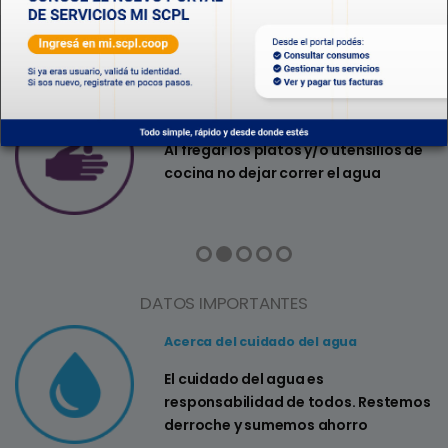
CONSEJOS ÚTILES
Consejo Nº2
a
Al fregar los platos y/o utensilios de
cocina no dejar correr el agua
DATOS IMPORTANTES
Acerca del cuidado del agua
El cuidado del agua es
responsabilidad de todos. Restemos
derroche y sumemos ahorro