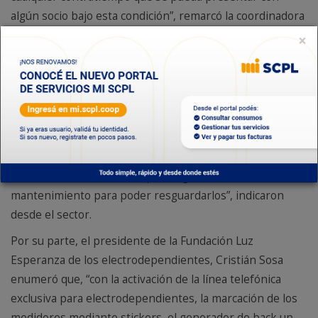
algún socio bajo esta condición”, remarcó la coordinadora
y agregó que se implementará un programa de
×
mantenimiento de los grupos electrógenos ya
entregados.
“Por el paso del tiempo o la falta de uso, hay varios que
están necesitando baterías, aceite, bugías, entonces se
coordinará con los sectores correspondientes para
poder socorrerlos y abastecerlos cuando sea necesario.
Esto se hará a efectos de que tengan un correcto
mantenimiento para poder resguardarlos”, indicaron
desde el sector.
Por su parte, el presidente de la Fundación Luz
Esperanza de los electrodependientes, Cristián Sosa
enumeró que, “con la activación de la línea telefónica
exclusiva para electrodependientes, la marcación de los
medidores mediante stickers, el generador de back up,