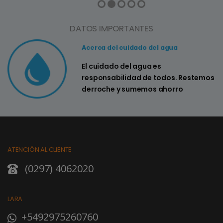
DATOS IMPORTANTES
Acerca del cuidado del agua
El cuidado del agua es
responsabilidad de todos. Restemos
derroche y sumemos ahorro
ATENCIÓN AL CLIENTE
(0297) 4062020
LARA
+5492975260760