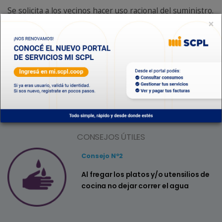
Se solicita a los vecinos hacer uso racional del suministro.
×
Depto. Sistema Acueductos
Depto. Saneamiento
CONSEJOS ÚTILES
Consejo Nº2
a
Al fregar los platos y/o utensilios de
cocina no dejar correr el agua